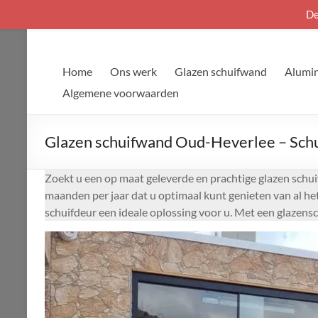
De
Ga
naar
de
Home
Ons werk
Glazen schuifwand
Alumin
inhoud
Algemene voorwaarden
Glazen schuifwand Oud-Heverlee – Schu
Zoekt u een op maat geleverde en prachtige glazen schui
maanden per jaar dat u optimaal kunt genieten van al he
schuifdeur een ideale oplossing voor u. Met een glazens