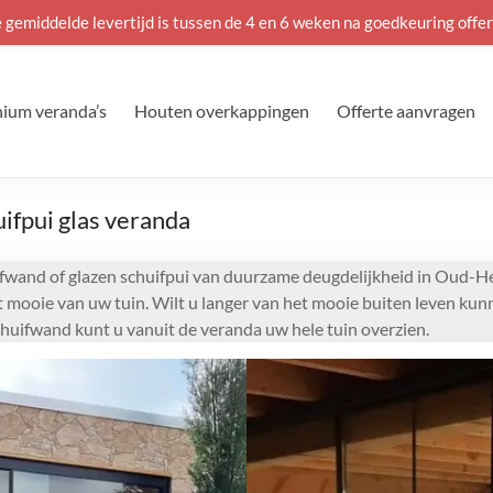
 gemiddelde levertijd is tussen de 4 en 6 weken na goedkeuring offer
ium veranda’s
Houten overkappingen
Offerte aanvragen
ifpui glas veranda
fwand of glazen schuifpui van duurzame deugdelijkheid in Oud-Hev
t mooie van uw tuin. Wilt u langer van het mooie buiten leven ku
chuifwand kunt u vanuit de veranda uw hele tuin overzien.