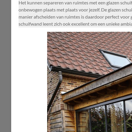
Het kunnen separeren van ruimtes met een glazen schuif
onbewogen plaats met plaats voor jezelf. De glazen sch
manier afscheiden van ruimtes is daardoor perfect voor 
schuifwand leent zich ook excellent om een unieke ambian