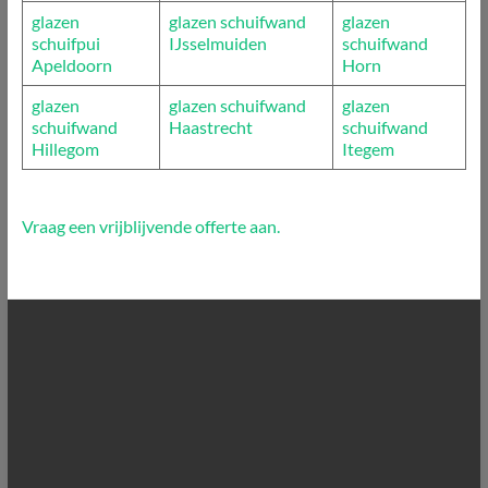
glazen
glazen schuifwand
glazen
schuifpui
IJsselmuiden
schuifwand
Apeldoorn
Horn
glazen
glazen schuifwand
glazen
schuifwand
Haastrecht
schuifwand
Hillegom
Itegem
Vraag een vrijblijvende offerte aan.