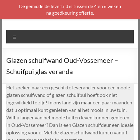
De gemiddelde levertijd is tussen de 4 en 6 weken
na goedkeuring offerte.
Ga
naar
de
Menu
inhoud
Glazen schuifwand Oud-Vossemeer –
Schuifpui glas veranda
Het zoeken naar een geschikte leverancier voor een mooie
glazen schuifwand of glazen schuifpui hoeft ook niet
ingewikkeld te zijn! In ons land zijn maar een paar maanden
dat u optimaal kunt genieten van al het moois in uw tuin.
Wilt u langer van het mooie buiten leven kunnen genieten
in Oud-Vossemeer? Dan is een Glazen schuifdeur een ideale
oplossing voor u. Met de glazenschuifwand kunt u vanuit
uw veranda uw gehele tuin overzien.