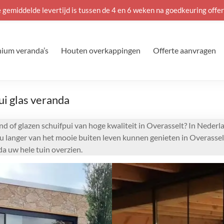
 gemiddelde levertijd is tussen de 4 en 6 weken na goedkeuring offer
ium veranda’s
Houten overkappingen
Offerte aanvragen
ui glas veranda
d of glazen schuifpui van hoge kwaliteit in Overasselt? In Nederla
 u langer van het mooie buiten leven kunnen genieten in Overassel
a uw hele tuin overzien.