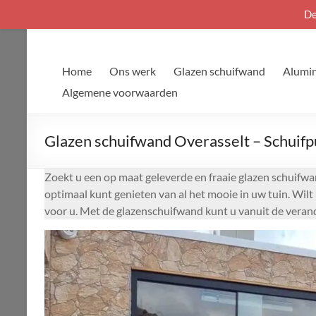
De
Ga
naar
de
Home
Ons werk
Glazen schuifwand
Alumin
inhoud
Algemene voorwaarden
Glazen schuifwand Overasselt – Schuifp
Zoekt u een op maat geleverde en fraaie glazen schuifwan
optimaal kunt genieten van al het mooie in uw tuin. Wilt
voor u. Met de glazenschuifwand kunt u vanuit de verand