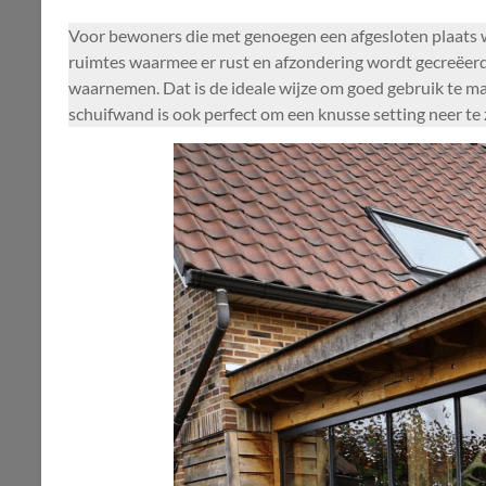
Voor bewoners die met genoegen een afgesloten plaats wi
ruimtes waarmee er rust en afzondering wordt gecreëerd
waarnemen. Dat is de ideale wijze om goed gebruik te ma
schuifwand is ook perfect om een knusse setting neer te 