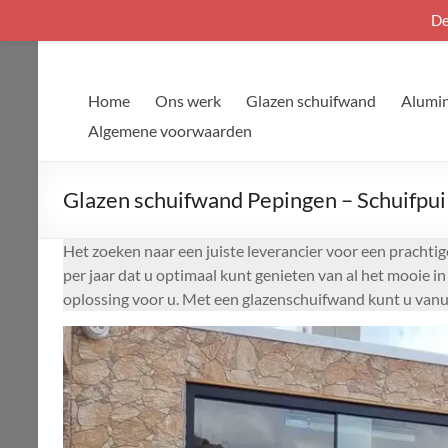
De
Ga
naar
de
Home
Ons werk
Glazen schuifwand
Alumin
inhoud
Algemene voorwaarden
Glazen schuifwand Pepingen – Schuifpui
Het zoeken naar een juiste leverancier voor een prachtig
per jaar dat u optimaal kunt genieten van al het mooie i
oplossing voor u. Met een glazenschuifwand kunt u vanu