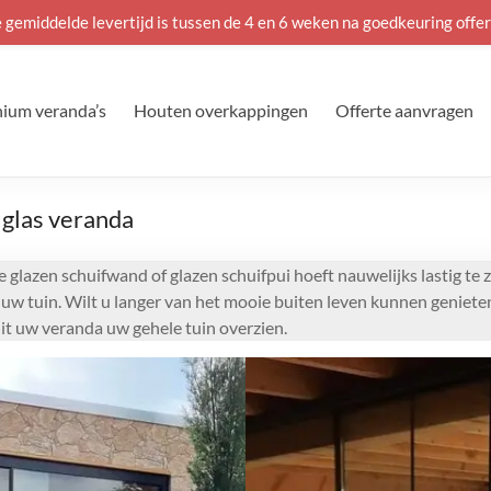
 gemiddelde levertijd is tussen de 4 en 6 weken na goedkeuring offer
ium veranda’s
Houten overkappingen
Offerte aanvragen
 glas veranda
e glazen schuifwand of glazen schuifpui hoeft nauwelijks lastig te 
n uw tuin. Wilt u langer van het mooie buiten leven kunnen geniete
it uw veranda uw gehele tuin overzien.