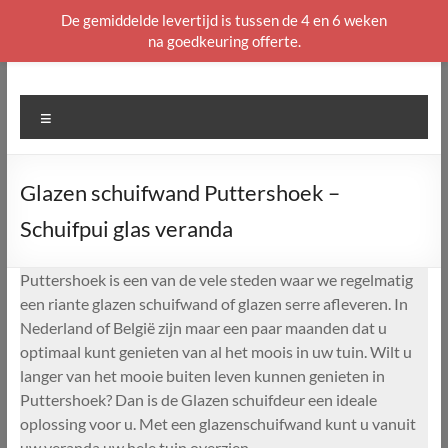
De gemiddelde levertijd is tussen de 4 en 6 weken
na goedkeuring offerte.
Ga
naar
de
Menu
inhoud
Glazen schuifwand Puttershoek –
Schuifpui glas veranda
Puttershoek is een van de vele steden waar we regelmatig
een riante glazen schuifwand of glazen serre afleveren. In
Nederland of België zijn maar een paar maanden dat u
optimaal kunt genieten van al het moois in uw tuin. Wilt u
langer van het mooie buiten leven kunnen genieten in
Puttershoek? Dan is de Glazen schuifdeur een ideale
oplossing voor u. Met een glazenschuifwand kunt u vanuit
uw veranda uw hele tuin overzien.