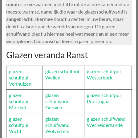
ruimtes te verwarmen met hitte uit de achterkamer met de
meeste warmte, namelijk die waar de glazen schuifwand is
aangebracht. Hiermee houdt u centen in uw beurs, maar
denkt u alsook aan de wereld van morgen. De glazen
schuifwand biedt u hiermee heel wat meer dan alleen meer
woonplezier. Die aanschaf levert u jaren plezier op.
Glazen veranda Ranst
glazen
glazen schuifpui
glazen schuifpui
schuifpui
Wellen
Westerbork
Venhuizen
glazen
glazen
glazen schuifpui
schuifpui
schuifwand
Poortugaal
Mortsel
Gerwen
glazen
glazen
glazen schuifwand
schuifpui
schuifwand
Wechelderzande
Vucht
Wolvertem