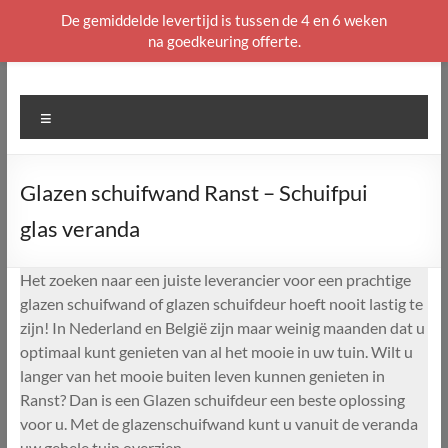
De gemiddelde levertijd is tussen de 4 en 6 weken
na goedkeuring offerte.
Ga
naar
de
Menu
inhoud
Glazen schuifwand Ranst – Schuifpui
glas veranda
Het zoeken naar een juiste leverancier voor een prachtige
glazen schuifwand of glazen schuifdeur hoeft nooit lastig te
zijn! In Nederland en België zijn maar weinig maanden dat u
optimaal kunt genieten van al het mooie in uw tuin. Wilt u
langer van het mooie buiten leven kunnen genieten in
Ranst? Dan is een Glazen schuifdeur een beste oplossing
voor u. Met de glazenschuifwand kunt u vanuit de veranda
uw gehele tuin overzien.