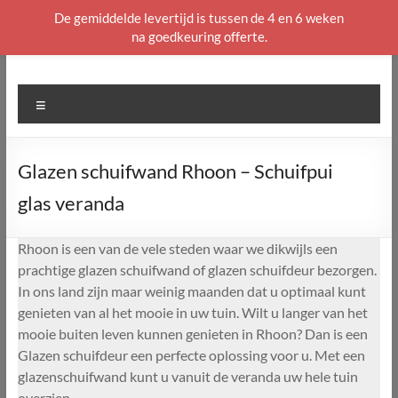
De gemiddelde levertijd is tussen de 4 en 6 weken
na goedkeuring offerte.
Ga
naar
de
Menu
inhoud
Glazen schuifwand Rhoon – Schuifpui
glas veranda
Rhoon is een van de vele steden waar we dikwijls een
prachtige glazen schuifwand of glazen schuifdeur bezorgen.
In ons land zijn maar weinig maanden dat u optimaal kunt
genieten van al het mooie in uw tuin. Wilt u langer van het
mooie buiten leven kunnen genieten in Rhoon? Dan is een
Glazen schuifdeur een perfecte oplossing voor u. Met een
glazenschuifwand kunt u vanuit de veranda uw hele tuin
overzien.