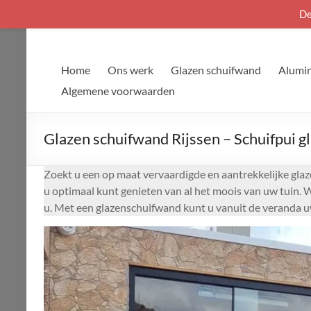
De
Ga
naar
de
Home
Ons werk
Glazen schuifwand
Alumin
inhoud
Algemene voorwaarden
Glazen schuifwand Rijssen – Schuifpui g
Zoekt u een op maat vervaardigde en aantrekkelijke glaz
u optimaal kunt genieten van al het moois van uw tuin. W
u. Met een glazenschuifwand kunt u vanuit de veranda uw