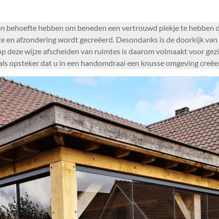
den behoefte hebben om beneden een vertrouwd plekje te hebben d
te en afzondering wordt gecreëerd. Desondanks is de doorkijk van 
t op deze wijze afscheiden van ruimtes is daarom volmaakt voor gezi
als opsteker dat u in een handomdraai een knusse omgeving creëert