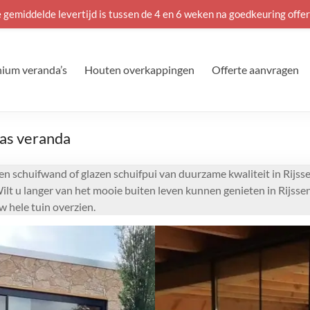
 gemiddelde levertijd is tussen de 4 en 6 weken na goedkeuring offer
ium veranda’s
Houten overkappingen
Offerte aanvragen
las veranda
en schuifwand of glazen schuifpui van duurzame kwaliteit in Rijss
ilt u langer van het mooie buiten leven kunnen genieten in Rijsse
 hele tuin overzien.