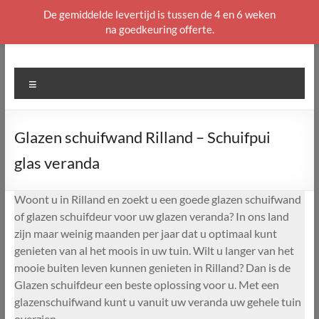
De gemiddelde levertijd is tussen de 4 en 6 weken
na goedkeuring offerte.
Ga
naar
de
Menu
inhoud
Glazen schuifwand Rilland – Schuifpui
glas veranda
Woont u in Rilland en zoekt u een goede glazen schuifwand
of glazen schuifdeur voor uw glazen veranda? In ons land
zijn maar weinig maanden per jaar dat u optimaal kunt
genieten van al het moois in uw tuin. Wilt u langer van het
mooie buiten leven kunnen genieten in Rilland? Dan is de
Glazen schuifdeur een beste oplossing voor u. Met een
glazenschuifwand kunt u vanuit uw veranda uw gehele tuin
overzien.