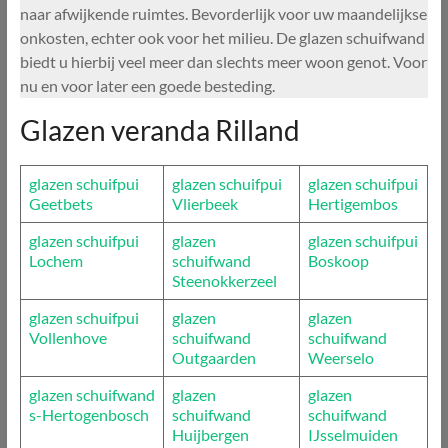
naar afwijkende ruimtes. Bevorderlijk voor uw maandelijkse
onkosten, echter ook voor het milieu. De glazen schuifwand
biedt u hierbij veel meer dan slechts meer woon genot. Voor
nu en voor later een goede besteding.
Glazen veranda Rilland
glazen schuifpui
glazen schuifpui
glazen schuifpui
Geetbets
Vlierbeek
Hertigembos
glazen schuifpui
glazen
glazen schuifpui
Lochem
schuifwand
Boskoop
Steenokkerzeel
glazen schuifpui
glazen
glazen
Vollenhove
schuifwand
schuifwand
Outgaarden
Weerselo
glazen schuifwand
glazen
glazen
s-Hertogenbosch
schuifwand
schuifwand
Huijbergen
IJsselmuiden