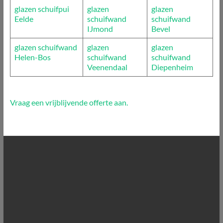
glazen schuifpui
glazen
glazen
Eelde
schuifwand
schuifwand
IJmond
Bevel
glazen schuifwand
glazen
glazen
Helen-Bos
schuifwand
schuifwand
Veenendaal
Diepenheim
Vraag een vrijblijvende offerte aan.