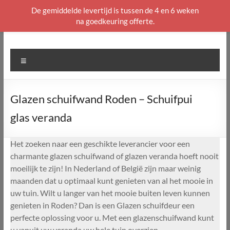
De gemiddelde levertijd is tussen de 4 en 6 weken
na goedkeuring offerte.
Ga
naar
de
Menu
inhoud
Glazen schuifwand Roden – Schuifpui
glas veranda
Het zoeken naar een geschikte leverancier voor een
charmante glazen schuifwand of glazen veranda hoeft nooit
moeilijk te zijn! In Nederland of België zijn maar weinig
maanden dat u optimaal kunt genieten van al het mooie in
uw tuin. Wilt u langer van het mooie buiten leven kunnen
genieten in Roden? Dan is een Glazen schuifdeur een
perfecte oplossing voor u. Met een glazenschuifwand kunt
u vanuit uw veranda uw hele tuin overzien.