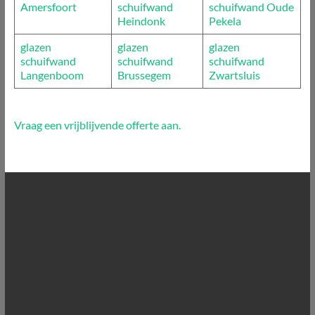
Amersfoort
schuifwand
schuifwand Oude
Heindonk
Pekela
glazen
glazen
glazen
schuifwand
schuifwand
schuifwand
Langenboom
Brussegem
Zwartsluis
Vraag een vrijblijvende offerte aan.