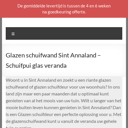
De gemiddelde levertijd is tussen de 4 en 6 weken
na goedkeuring offerte.
Ga
naar
de
Menu
inhoud
Glazen schuifwand Sint Annaland –
Schuifpui glas veranda
Woont u in Sint Annaland en zoekt u een riante glazen
schuifwand of glazen schuifdeur voor uw woonhuis? In ons
land zijn maar een paar maanden dat u optimaal kunt
genieten van al het moois van uw tuin. Wilt u langer van het
mooie buiten leven kunnen genieten in Sint Annaland? Dan
is een Glazen schuifdeur een perfecte oplossing voor u. Met
de glazenschuifwand kunt u vanuit de veranda uw gehele
tuin overzien.