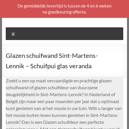
De gemiddelde levertijd is tussen de 4 en 6 weken
na goedkeuring offerte.
Ga
naar
de
Menu
inhoud
Glazen schuifwand Sint-Martens-
Lennik – Schuifpui glas veranda
Zoekt u een op maat vervaardigde en prachtige glazen
schuifwand of glazen schuifdeur van duurzame
deugdelijkheid in Sint-Martens-Lennik? In Nederland of
België zijn maar een paar maanden per jaar dat u optimaal
kunt genieten van al het mooie in uw tuin. Wilt u langer van
het mooie buiten leven kunnen genieten in Sint-Martens-
Lennik? Dan is een Glazen schuifdeur een perfecte
oplossing voor u. Met een glazenschuifwand kunt u vanuit