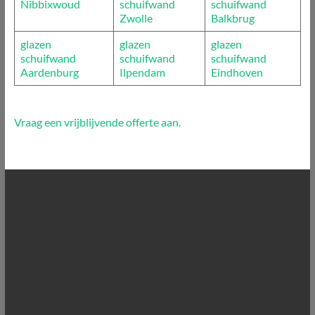
Nibbixwoud
schuifwand
schuifwand
Zwolle
Balkbrug
glazen
glazen
glazen
schuifwand
schuifwand
schuifwand
Aardenburg
Ilpendam
Eindhoven
Vraag een vrijblijvende offerte aan.