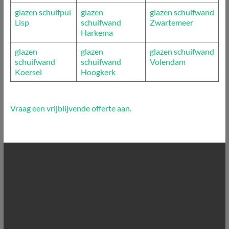
glazen schuifpui
glazen
glazen schuifwand
Lisp
schuifwand
Zwartemeer
Harkema
glazen
glazen
glazen schuifwand
schuifwand
schuifwand
Volendam
Koersel
Hoogkerk
Vraag een vrijblijvende offerte aan.