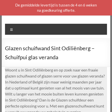
De gemiddelde levertijd is tussen de 4 en 6 weken
na goedkeuring offerte.
Ga
naar
de
Menu
inhoud
Glazen schuifwand Sint Odiliënberg –
Schuifpui glas veranda
Woont u in Sint Odiliënberg en op zoek naar een fraaie
glazen schuifwand of glazen serre voor uw glazen veranda?
In Nederland of België zijn maar weinig maanden per jaar
dat u optimaal kunt genieten van al het moois van uw tuin.
Wilt u langer van het mooie buiten leven kunnen genieten
in Sint Odiliënberg? Dan is de Glazen schuifdeur een
perfecte oplossing voor u. Met een glazenschuifwand kunt
u vanuit uw veranda uw gehele tuin overzien.