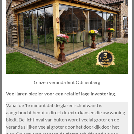
Glazen veranda Sint Odiliënberg
Veel jaren plezier voor een relatief lage investering.
Vanaf de 1e minuut dat de glazen schuifwand is
aangebracht benut u direct de extra kansen die uw woning
biedt. De lichtinval van buiten wordt veelal groter en de
veranda’s lijken veelal groter door het doorkijk door het
glas. Ook ervaren mensen de glazen schuifwand als een