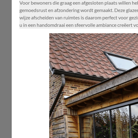
Voor bewoners die graag een afgesloten plaats willen hebb
gemoedsrust en afzondering wordt gemaakt. Deze glazen s
wijze afscheiden van ruimtes is daarom perfect voor gezi
u in een handomdraai een sfeervolle ambiance creëert vo