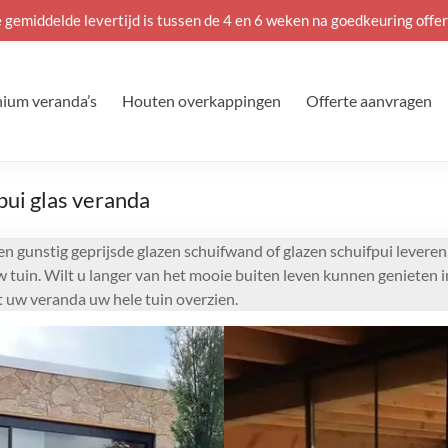
 gemiddelde levertijd is tussen de 4 en 6 weken na goedkeuring offer
ium veranda’s
Houten overkappingen
Offerte aanvragen
pui glas veranda
 een gunstig geprijsde glazen schuifwand of glazen schuifpui levere
w tuin. Wilt u langer van het mooie buiten leven kunnen genieten 
t uw veranda uw hele tuin overzien.