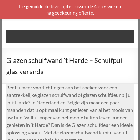
De gemiddelde levertijd is tussen de 4 en 6 weken
na goedkeuring offerte.
Ga
naar
de
Menu
inhoud
Glazen schuifwand ’t Harde – Schuifpui
glas veranda
Bent u meer voorlichtingen aan het zoeken voor een
aantrekkelijke glazen schuifwand of glazen schuifdeur bij u
in ’t Harde? In Nederland en België zijn maar een paar
maanden dat u optimaal kunt genieten van al het moois van
uw tuin. Wilt u langer van het mooie buiten leven kunnen
genieten in ’t Harde? Dan is de Glazen schuifdeur een ideale
oplossing voor u. Met de glazenschuifwand kunt u vanuit
uw veranda uw gehele tuin overzien.