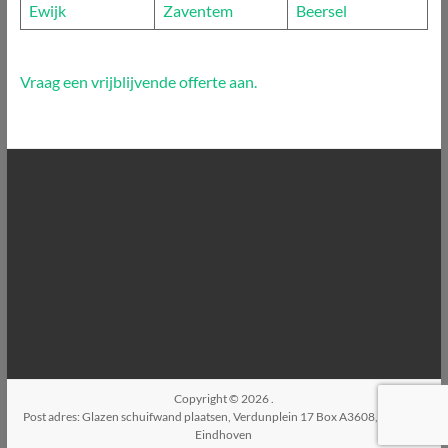
Ewijk
Zaventem
Beersel
Vraag een vrijblijvende offerte aan.
Copyright © 2026
.
Post adres: Glazen schuifwand plaatsen, Verdunplein 17 Box A3608, 5627SZ,
Eindhoven