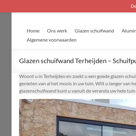
De
Ga
naar
de
Home
Ons werk
Glazen schuifwand
Alumin
inhoud
Algemene voorwaarden
Glazen schuifwand Terheijden – Schuifpu
Woont u in Terheijden en zoekt u een goede glazen schui
genieten van al het moois in uw tuin. Wilt u langer van 
glazenschuifwand kunt u vanuit de veranda uw hele tuin 