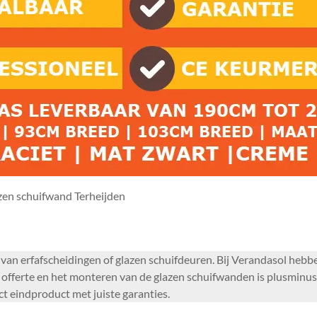
zen schuifwand Terheijden
n van erfafscheidingen of glazen schuifdeuren. Bij Verandasol he
fferte en het monteren van de glazen schuifwanden is plusminus 1
t eindproduct met juiste garanties.