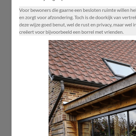
Voor bewoners die gaarne een besloten ruimte willen hebb
en zorgt voor afzondering. Toch is de doorkijk van vert
deze wijze goed benut, wel de rust en privacy, maar wel 
creëert voor bijvoorbeeld een borrel met vrienden.