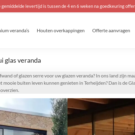
 gemiddelde levertijd is tussen de 4 en 6 weken na goedkeuring offer
ium veranda’s
Houten overkappingen
Offerte aanvragen
i glas veranda
fwand of glazen serre voor uw glazen veranda? In ons land zijn ma
het mooie buiten leven kunnen genieten in Terheijden? Dan is de Gl
overzien.