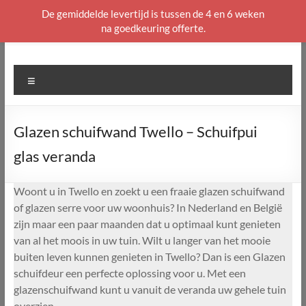
De gemiddelde levertijd is tussen de 4 en 6 weken
na goedkeuring offerte.
Ga
naar
de
Menu
inhoud
Glazen schuifwand Twello – Schuifpui
glas veranda
Woont u in Twello en zoekt u een fraaie glazen schuifwand
of glazen serre voor uw woonhuis? In Nederland en België
zijn maar een paar maanden dat u optimaal kunt genieten
van al het moois in uw tuin. Wilt u langer van het mooie
buiten leven kunnen genieten in Twello? Dan is een Glazen
schuifdeur een perfecte oplossing voor u. Met een
glazenschuifwand kunt u vanuit de veranda uw gehele tuin
overzien.