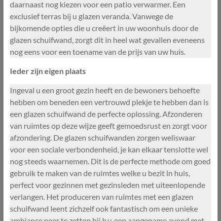
daarnaast nog kiezen voor een patio verwarmer. Een
exclusief terras bij u glazen veranda. Vanwege de
bijkomende opties die u creëert in uw woonhuis door de
glazen schuifwand, zorgt dit in heel wat gevallen eveneens
nog eens voor een toename van de prijs van uw huis.
Ieder zijn eigen plaats
Ingeval u een groot gezin heeft en de bewoners behoefte
hebben om beneden een vertrouwd plekje te hebben dan is
een glazen schuifwand de perfecte oplossing. Afzonderen
van ruimtes op deze wijze geeft gemoedsrust en zorgt voor
afzondering. De glazen schuifwanden zorgen weliswaar
voor een sociale verbondenheid, je kan elkaar tenslotte wel
nog steeds waarnemen. Dit is de perfecte methode om goed
gebruik te maken van de ruimtes welke u bezit in huis,
perfect voor gezinnen met gezinsleden met uiteenlopende
verlangen. Het produceren van ruimtes met een glazen
schuifwand leent zichzelf ook fantastisch om een unieke
ambiance neer te zetten bij b.v. een aangename avond met