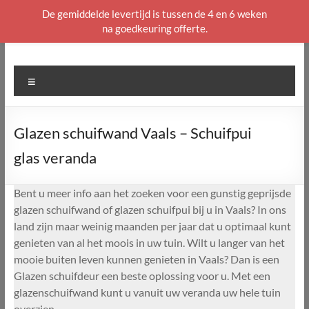
De gemiddelde levertijd is tussen de 4 en 6 weken
na goedkeuring offerte.
Ga
naar
de
Menu
inhoud
Glazen schuifwand Vaals – Schuifpui
glas veranda
Bent u meer info aan het zoeken voor een gunstig geprijsde
glazen schuifwand of glazen schuifpui bij u in Vaals? In ons
land zijn maar weinig maanden per jaar dat u optimaal kunt
genieten van al het moois in uw tuin. Wilt u langer van het
mooie buiten leven kunnen genieten in Vaals? Dan is een
Glazen schuifdeur een beste oplossing voor u. Met een
glazenschuifwand kunt u vanuit uw veranda uw hele tuin
overzien.