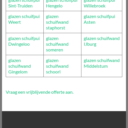
Sint-Truiden
Hengelo
Willebroek
glazen schuifpui
glazen
glazen schuifpui
Weert
schuifwand
Asten
staphorst
glazen schuifpui
glazen
glazen schuifwand
Dwingeloo
schuifwand
IJburg
someren
glazen
glazen
glazen schuifwand
schuifwand
schuifwand
Middelstum
Gingelom
schoorl
Vraag een vrijblijvende offerte aan.