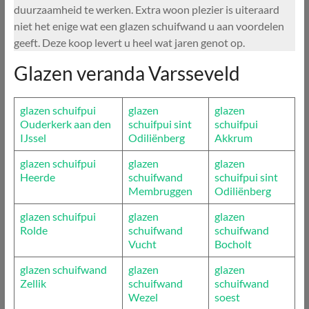
duurzaamheid te werken. Extra woon plezier is uiteraard
niet het enige wat een glazen schuifwand u aan voordelen
geeft. Deze koop levert u heel wat jaren genot op.
Glazen veranda Varsseveld
glazen schuifpui
glazen
glazen
Ouderkerk aan den
schuifpui sint
schuifpui
IJssel
Odiliënberg
Akkrum
glazen schuifpui
glazen
glazen
Heerde
schuifwand
schuifpui sint
Membruggen
Odiliënberg
glazen schuifpui
glazen
glazen
Rolde
schuifwand
schuifwand
Vucht
Bocholt
glazen schuifwand
glazen
glazen
Zellik
schuifwand
schuifwand
Wezel
soest