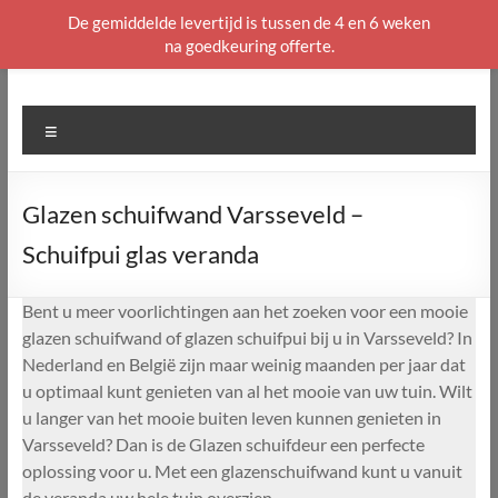
De gemiddelde levertijd is tussen de 4 en 6 weken
na goedkeuring offerte.
Ga
naar
de
Menu
inhoud
Glazen schuifwand Varsseveld –
Schuifpui glas veranda
Bent u meer voorlichtingen aan het zoeken voor een mooie
glazen schuifwand of glazen schuifpui bij u in Varsseveld? In
Nederland en België zijn maar weinig maanden per jaar dat
u optimaal kunt genieten van al het mooie van uw tuin. Wilt
u langer van het mooie buiten leven kunnen genieten in
Varsseveld? Dan is de Glazen schuifdeur een perfecte
oplossing voor u. Met een glazenschuifwand kunt u vanuit
de veranda uw hele tuin overzien.