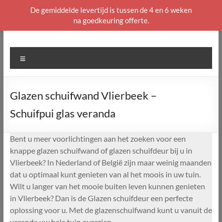
De gemiddelde levertijd is tussen de 4 en 6 weken
na goedkeuring offerte.
Ga
naar
de
Menu
inhoud
Glazen schuifwand Vlierbeek –
Schuifpui glas veranda
Bent u meer voorlichtingen aan het zoeken voor een
knappe glazen schuifwand of glazen schuifdeur bij u in
Vlierbeek? In Nederland of België zijn maar weinig maanden
dat u optimaal kunt genieten van al het moois in uw tuin.
Wilt u langer van het mooie buiten leven kunnen genieten
in Vlierbeek? Dan is de Glazen schuifdeur een perfecte
oplossing voor u. Met de glazenschuifwand kunt u vanuit de
veranda uw hele tuin overzien.