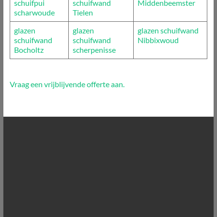
schuifpui
schuifwand
Middenbeemster
scharwoude
Tielen
glazen
glazen
glazen schuifwand
schuifwand
schuifwand
Nibbixwoud
Bocholtz
scherpenisse
Vraag een vrijblijvende offerte aan.