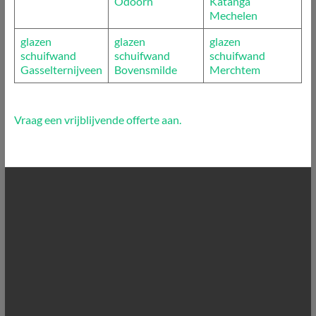
Odoorn
Katanga
Mechelen
glazen
glazen
glazen
schuifwand
schuifwand
schuifwand
Gasselternijveen
Bovensmilde
Merchtem
Vraag een vrijblijvende offerte aan.