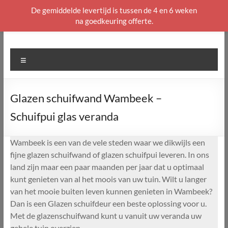
De gemiddelde levertijd is tussen de 4 en 6 weken
na goedkeuring offerte.
Ga
naar
de
Menu
inhoud
Glazen schuifwand Wambeek –
Schuifpui glas veranda
Wambeek is een van de vele steden waar we dikwijls een
fijne glazen schuifwand of glazen schuifpui leveren. In ons
land zijn maar een paar maanden per jaar dat u optimaal
kunt genieten van al het moois van uw tuin. Wilt u langer
van het mooie buiten leven kunnen genieten in Wambeek?
Dan is een Glazen schuifdeur een beste oplossing voor u.
Met de glazenschuifwand kunt u vanuit uw veranda uw
gehele tuin overzien.