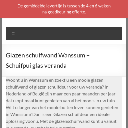
De gemiddelde levertijd is tussen de 4 en 6 weken
na goedkeuring offerte.
Ga
naar
de
Menu
inhoud
Glazen schuifwand Wanssum –
Schuifpui glas veranda
Woont u in Wanssum en zoekt u een mooie glazen
schuifwand of glazen schuifdeur voor uw veranda? In
Nederland of België zijn maar een paar maanden per jaar
dat u optimaal kunt genieten van al het moois in uw tuin.
Wilt u langer van het mooie buiten leven kunnen genieten
in Wanssum? Dan is een Glazen schuifdeur een ideale
oplossing voor u. Met de glazenschuifwand kunt u vanuit
uw veranda uw gehele tuin overzien.