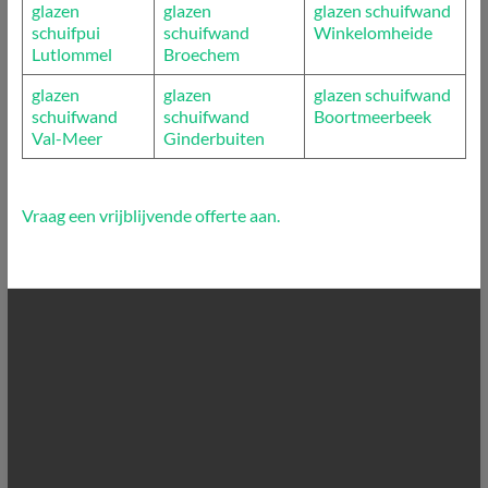
glazen
glazen
glazen schuifwand
schuifpui
schuifwand
Winkelomheide
Lutlommel
Broechem
glazen
glazen
glazen schuifwand
schuifwand
schuifwand
Boortmeerbeek
Val-Meer
Ginderbuiten
Vraag een vrijblijvende offerte aan.