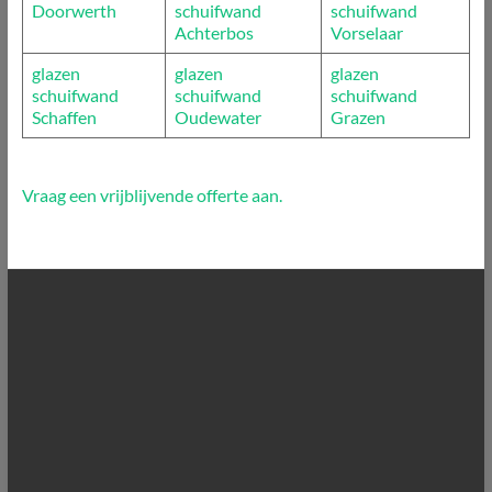
Doorwerth
schuifwand
schuifwand
Achterbos
Vorselaar
glazen
glazen
glazen
schuifwand
schuifwand
schuifwand
Schaffen
Oudewater
Grazen
Vraag een vrijblijvende offerte aan.