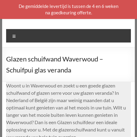
De gemiddelde levertijd is tussen de 4 en 6 weken
na goedkeuring offerte.
Ga
naar
de
Menu
inhoud
Glazen schuifwand Waverwoud –
Schuifpui glas veranda
Woont u in Waverwoud en zoekt u een goede glazen
schuifwand of glazen serre voor uw glazen veranda? In
Nederland of België zijn maar weinig maanden dat u
optimaal kunt genieten van al het moois in uw tuin. Wilt u
langer van het mooie buiten leven kunnen genieten in
Waverwoud? Dan is een Glazen schuifdeur een ideale
oplossing voor u. Met de glazenschuifwand kunt u vanuit
uw veranda uw hele tuin overzien.