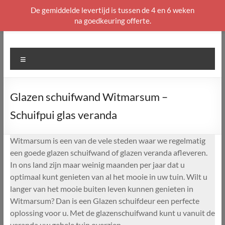
De gemiddelde levertijd is tussen de 4 en 6 weken
na goedkeuring offerte.
Ga
naar
de
Menu
inhoud
Glazen schuifwand Witmarsum –
Schuifpui glas veranda
Witmarsum is een van de vele steden waar we regelmatig
een goede glazen schuifwand of glazen veranda afleveren.
In ons land zijn maar weinig maanden per jaar dat u
optimaal kunt genieten van al het mooie in uw tuin. Wilt u
langer van het mooie buiten leven kunnen genieten in
Witmarsum? Dan is een Glazen schuifdeur een perfecte
oplossing voor u. Met de glazenschuifwand kunt u vanuit de
veranda uw gehele tuin overzien.