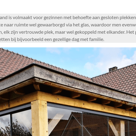
and is volmaakt voor gezinnen met behoefte aan gesloten plekken.
mte naar ruimte wel gewaarborgd via het glas, waardoor men evenwe
n, elk zijn vertrouwde plek, maar wel gekoppeld met elkander. He
tten bij bijvoorbeeld een gezellige dag met familie.