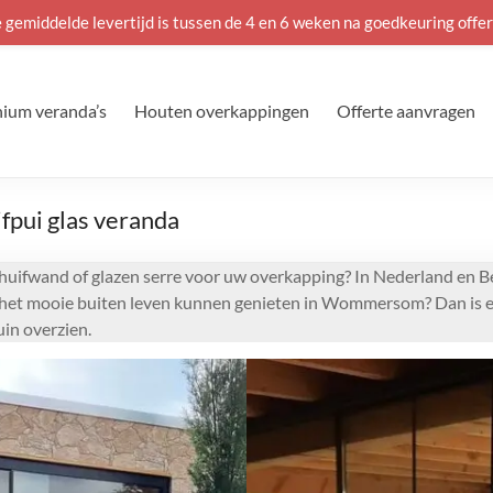
 gemiddelde levertijd is tussen de 4 en 6 weken na goedkeuring offer
ium veranda’s
Houten overkappingen
Offerte aanvragen
pui glas veranda
uifwand of glazen serre voor uw overkapping? In Nederland en Be
an het mooie buiten leven kunnen genieten in Wommersom? Dan is e
in overzien.