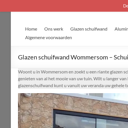
De
Ga
naar
de
Home
Ons werk
Glazen schuifwand
Alumin
inhoud
Algemene voorwaarden
Glazen schuifwand Wommersom – Schuif
Woont u in Wommersom en zoekt u een riante glazen sch
genieten van al het mooie van uw tuin. Wilt u langer v
glazenschuifwand kunt u vanuit uw veranda uw gehele tu