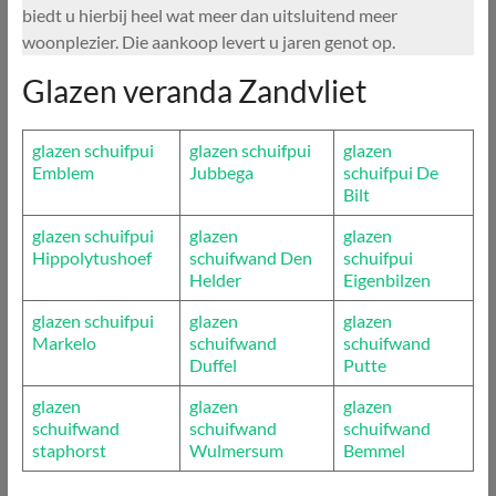
biedt u hierbij heel wat meer dan uitsluitend meer
woonplezier. Die aankoop levert u jaren genot op.
Glazen veranda Zandvliet
glazen schuifpui
glazen schuifpui
glazen
Emblem
Jubbega
schuifpui De
Bilt
glazen schuifpui
glazen
glazen
Hippolytushoef
schuifwand Den
schuifpui
Helder
Eigenbilzen
glazen schuifpui
glazen
glazen
Markelo
schuifwand
schuifwand
Duffel
Putte
glazen
glazen
glazen
schuifwand
schuifwand
schuifwand
staphorst
Wulmersum
Bemmel