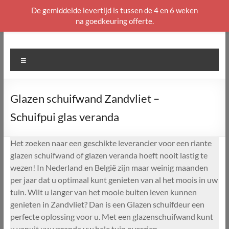
De gemiddelde levertijd is tussen de 4 en 6 weken
na goedkeuring offerte.
Ga
naar
de
Menu
inhoud
Glazen schuifwand Zandvliet –
Schuifpui glas veranda
Het zoeken naar een geschikte leverancier voor een riante
glazen schuifwand of glazen veranda hoeft nooit lastig te
wezen! In Nederland en België zijn maar weinig maanden
per jaar dat u optimaal kunt genieten van al het moois in uw
tuin. Wilt u langer van het mooie buiten leven kunnen
genieten in Zandvliet? Dan is een Glazen schuifdeur een
perfecte oplossing voor u. Met een glazenschuifwand kunt
u vanuit uw veranda uw hele tuin overzien.