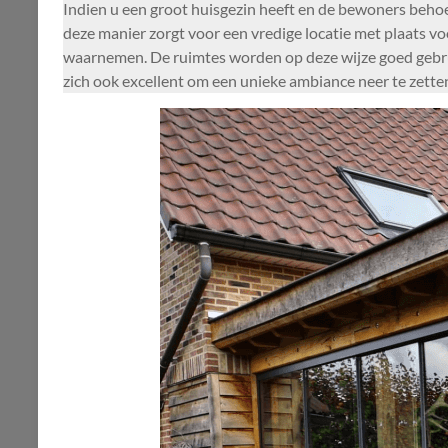
Indien u een groot huisgezin heeft en de bewoners beho
deze manier zorgt voor een vredige locatie met plaats v
waarnemen. De ruimtes worden op deze wijze goed gebruik
zich ook excellent om een unieke ambiance neer te zetten b