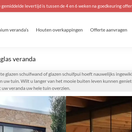
 gemiddelde levertijd is tussen de 4 en 6 weken na goedkeuring offer
ium veranda’s
Houten overkappingen
Offerte aanvragen
 glas veranda
e glazen schuifwand of glazen schuifpui hoeft nauwelijks ingewikke
n uw tuin. Wilt u langer van het mooie buiten leven kunnen geniet
t uw veranda uw hele tuin overzien.