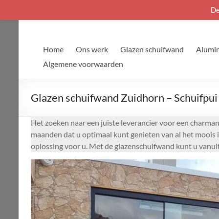
De
Ga
naar
de
Home
Ons werk
Glazen schuifwand
Alumin
inhoud
Algemene voorwaarden
Glazen schuifwand Zuidhorn – Schuifpui
Het zoeken naar een juiste leverancier voor een charmant
maanden dat u optimaal kunt genieten van al het moois i
oplossing voor u. Met de glazenschuifwand kunt u vanui