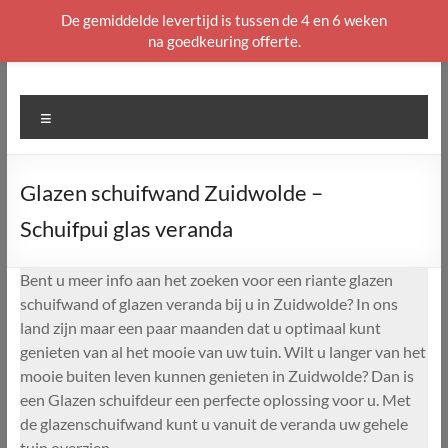
De gemiddelde levertijd is tussen de 4 en 6 weken
na goedkeuring offerte.
Ga
naar
de
Menu
inhoud
Glazen schuifwand Zuidwolde –
Schuifpui glas veranda
Bent u meer info aan het zoeken voor een riante glazen
schuifwand of glazen veranda bij u in Zuidwolde? In ons
land zijn maar een paar maanden dat u optimaal kunt
genieten van al het mooie van uw tuin. Wilt u langer van het
mooie buiten leven kunnen genieten in Zuidwolde? Dan is
een Glazen schuifdeur een perfecte oplossing voor u. Met
de glazenschuifwand kunt u vanuit de veranda uw gehele
tuin overzien.