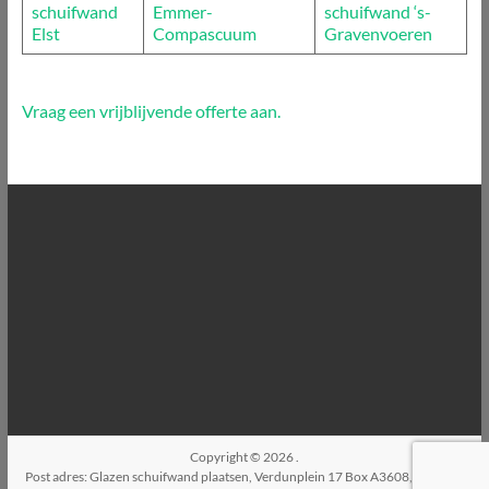
schuifwand
Emmer-
schuifwand ‘s-
Elst
Compascuum
Gravenvoeren
Vraag een vrijblijvende offerte aan.
Copyright © 2026
.
Post adres: Glazen schuifwand plaatsen, Verdunplein 17 Box A3608, 5627SZ,