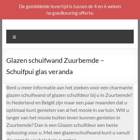
De gemiddelde levertijd is tussen de 4 en 6 weken
na goedkeuring offerte.
Ga
naar
de
Menu
inhoud
Glazen schuifwand Zuurbemde –
Schuifpui glas veranda
Bent u meer informatie aan het zoeken voor een charmante
glazen schuifwand of glazen schuifdeur bij u in Zuurbemde?
In Nederland en België zijn maar een paar maanden dat u
optimaal kunt genieten van al het mooie in uw tuin. Wilt u
langer van het mooie buiten leven kunnen genieten in
Zuurbemde? Dan is een Glazen schuifdeur een beste
oplossing voor u. Met een glazenschuifwand kunt u vanuit
de veranda uw hele tuin overzien.