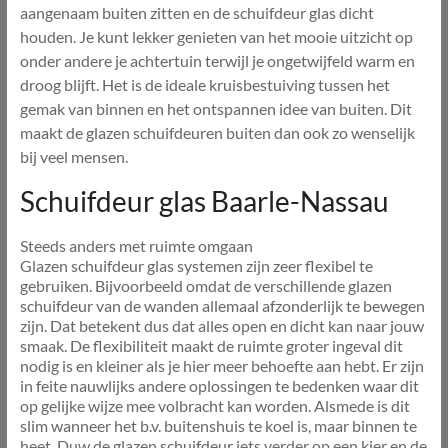
aangenaam buiten zitten en de schuifdeur glas dicht
houden. Je kunt lekker genieten van het mooie uitzicht op
onder andere je achtertuin terwijl je ongetwijfeld warm en
droog blijft. Het is de ideale kruisbestuiving tussen het
gemak van binnen en het ontspannen idee van buiten. Dit
maakt de glazen schuifdeuren buiten dan ook zo wenselijk
bij veel mensen.
Schuifdeur glas Baarle-Nassau
Steeds anders met ruimte omgaan
Glazen schuifdeur glas systemen zijn zeer flexibel te
gebruiken. Bijvoorbeeld omdat de verschillende glazen
schuifdeur van de wanden allemaal afzonderlijk te bewegen
zijn. Dat betekent dus dat alles open en dicht kan naar jouw
smaak. De flexibiliteit maakt de ruimte groter ingeval dit
nodig is en kleiner als je hier meer behoefte aan hebt. Er zijn
in feite nauwlijks andere oplossingen te bedenken waar dit
op gelijke wijze mee volbracht kan worden. Alsmede is dit
slim wanneer het b.v. buitenshuis te koel is, maar binnen te
heet. Duw de glazen schuifdeur iets verder op een kier en de