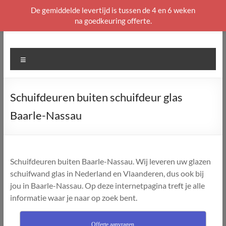
De gemiddelde levertijd is tussen de 4 en 6 weken
na goedkeuring offerte.
Ga
naar
de
Menu
inhoud
Schuifdeuren buiten schuifdeur glas
Baarle-Nassau
Schuifdeuren buiten Baarle-Nassau. Wij leveren uw glazen
schuifwand glas in Nederland en Vlaanderen, dus ook bij
jou in Baarle-Nassau. Op deze internetpagina treft je alle
informatie waar je naar op zoek bent.
Offerte aanvragen