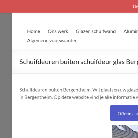
De
Ga
naar
de
Home
Ons werk
Glazen schuifwand
Alumin
inhoud
Algemene voorwaarden
Schuifdeuren buiten schuifdeur glas Be
Schuifdeuren buiten Bergentheim. Wij plaatsen uw glazen
in Bergentheim. Op deze website vind je alle informatie 
Offerte aa