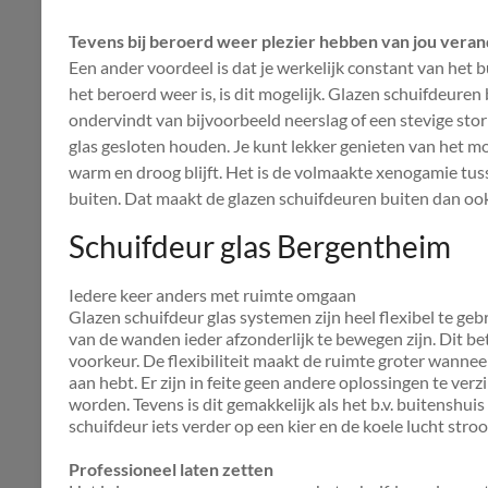
Tevens bij beroerd weer plezier hebben van jou vera
Een ander voordeel is dat je werkelijk constant van het
het beroerd weer is, is dit mogelijk. Glazen schuifdeure
ondervindt van bijvoorbeeld neerslag of een stevige stor
glas gesloten houden. Je kunt lekker genieten van het moo
warm en droog blijft. Het is de volmaakte xenogamie tus
buiten. Dat maakt de glazen schuifdeuren buiten dan ook
Schuifdeur glas Bergentheim
Iedere keer anders met ruimte omgaan
Glazen schuifdeur glas systemen zijn heel flexibel te geb
van de wanden ieder afzonderlijk te bewegen zijn. Dit be
voorkeur. De flexibiliteit maakt de ruimte groter wanneer
aan hebt. Er zijn in feite geen andere oplossingen te ver
worden. Tevens is dit gemakkelijk als het b.v. buitenshuis
schuifdeur iets verder op een kier en de koele lucht str
Professioneel laten zetten