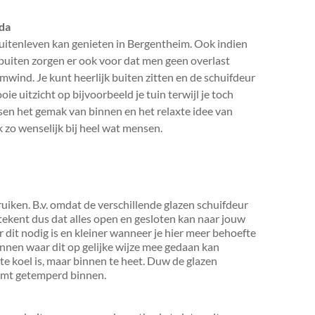
nda
 buitenleven kan genieten in Bergentheim. Ook indien
n buiten zorgen er ook voor dat men geen overlast
mwind. Je kunt heerlijk buiten zitten en de schuifdeur
ie uitzicht op bijvoorbeeld je tuin terwijl je toch
sen het gemak van binnen en het relaxte idee van
 zo wenselijk bij heel wat mensen.
ruiken. B.v. omdat de verschillende glazen schuifdeur
tekent dus dat alles open en gesloten kan naar jouw
 dit nodig is en kleiner wanneer je hier meer behoefte
zinnen waar dit op gelijke wijze mee gedaan kan
 te koel is, maar binnen te heet. Duw de glazen
oomt getemperd binnen.