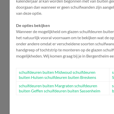
kalenderjaar al kan worden begonnen met van buiten genie
doorgaan dan wanneer er geen schuifwanden zijn aangeleg
van deze optie.
De opties bekijken
Wanneer de mogelijkheid om glazen schuifdeuren buiten t
het natuurlijk vooral voornaam om te bekijken wat de optie
onder andere omdat er verscheidene soorten schuifwand
handgreep of tochtstrip te monteren op de glazen schui
mogelijkheden. Wij komen graag bij je in Bergentheim e
schuifdeuren buiten Midwoud
schuifdeuren
s
buiten Hulsen
schuifdeuren buiten Breskens
S
schuifdeuren buiten Margraten
schuifdeuren
s
buiten Geffen
schuifdeuren buiten Sassenheim
b