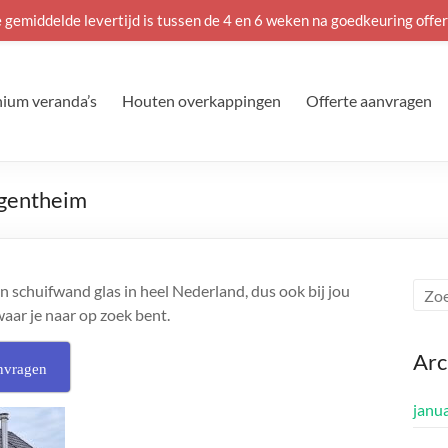
 gemiddelde levertijd is tussen de 4 en 6 weken na goedkeuring offer
ium veranda’s
Houten overkappingen
Offerte aanvragen
rgentheim
 schuifwand glas in heel Nederland, dus ook bij jou
waar je naar op zoek bent.
Arc
nvragen
janu