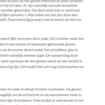
teem buiten op een goede methode te laten situeren.
ert bij te halen. Er zijn namelijk wel wat essentiele
if wanden gebonden. Op deze wijze kan er optimaal
lijke scenario`s. Alle reden om dat dus door een
 heeft. Daarmee krijg je exact wat je wenst als het om
xpert lijkt soms een dure zaak. Dit is echter maar ten
orden in een mooie en bekwaam gebouwde glazen
 op de kosten direct nadat het schuifdeur glas is
ntheim namelijk meteen lager. De opwarming door
eer weer opnieuw als een glazen wand op een locatie is
oplossing zijn. Dit maakt het ook nog interessanter om
er en meer in elkaar te laten overlopen. De glazen
 mogelijk om de achtertuin en de woonkamer meer in
oorlijk stuk kleiner. Ook omdat er veel eerder in het