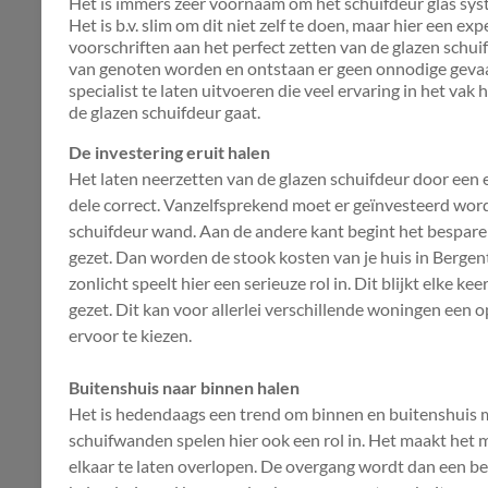
Het is immers zeer voornaam om het schuifdeur glas sys
Het is b.v. slim om dit niet zelf te doen, maar hier een exp
voorschriften aan het perfect zetten van de glazen schu
van genoten worden en ontstaan er geen onnodige gevaar
specialist te laten uitvoeren die veel ervaring in het vak
de glazen schuifdeur gaat.
De investering eruit halen
Het laten neerzetten van de glazen schuifdeur door een e
dele correct. Vanzelfsprekend moet er geïnvesteerd w
schuifdeur wand. Aan de andere kant begint het besparen
gezet. Dan worden de stook kosten van je huis in Berge
zonlicht speelt hier een serieuze rol in. Dit blijkt elke k
gezet. Dit kan voor allerlei verschillende woningen een 
ervoor te kiezen.
Buitenshuis naar binnen halen
Het is hedendaags een trend om binnen en buitenshuis me
schuifwanden spelen hier ook een rol in. Het maakt het
elkaar te laten overlopen. De overgang wordt dan een beh