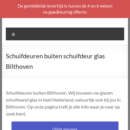
De gemiddelde levertijd is tussen de 4 en 6 weken
na goedkeuring offerte.
Ga
naar
de
Menu
inhoud
Schuifdeuren buiten schuifdeur glas
Bilthoven
Schuifdeuren buiten Bilthoven. Wij bouwen uw glazen
schuifwand glas in heel Nederland, natuurlijk ook bij jou in
Bilthoven. Op onze pagina treft je alle info waar je naar op
zoek bent.
Offerte aanvragen