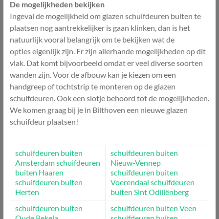
De mogelijkheden bekijken
Ingeval de mogelijkheid om glazen schuifdeuren buiten te
plaatsen nog aantrekkelijker is gaan klinken, dan is het
natuurlijk vooral belangrijk om te bekijken wat de
opties eigenlijk zijn. Er zijn allerhande mogelijkheden op dit
vlak. Dat komt bijvoorbeeld omdat er veel diverse soorten
wanden zijn. Voor de afbouw kan je kiezen om een
handgreep of tochtstrip te monteren op de glazen
schuifdeuren. Ook een slotje behoord tot de mogelijkheden.
We komen graag bij je in Bilthoven een nieuwe glazen
schuifdeur plaatsen!
schuifdeuren buiten
schuifdeuren buiten
Amsterdam
schuifdeuren
Nieuw-Vennep
buiten Haaren
schuifdeuren buiten
schuifdeuren buiten
Voerendaal
schuifdeuren
Herten
buiten Sint Odiliënberg
schuifdeuren buiten
schuifdeuren buiten Veen
Oude Pekela
schuifdeuren buiten