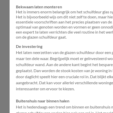
Bekwaam laten monteren
Het is immers enorm belangrijk om het schuifdeur glas sy
Het is bijvoorbeeld wijs om dit niet zelf te doen, maar hie
essentiele voorschriften aan het precies plaatsen van d
optimaal van genoten worden en vormen er geen onnodige 
een expert te laten verrichten die veel routine in het wer
om de glazen schuifdeur gaat.
De investering
Het laten neerzetten van de glazen schuifdeur door een pr
maar ten dele waar. Begrijpelijk moet er geïnvesteerd 
schuifdeur wand. Aan de andere kant begint het bespare
geplaatst. Dan worden de stook kosten van je woning in
door daglicht speelt hier een cruciale rol in. Dat blijkt e
aangebracht. Dat kan voor allerlei verschillende woninge
interessanter om ervoor te kiezen.
Buitenshuis naar binnen halen
Het is hedendaags een trend om binnen en buitenshuis m
glazen schuifdeuren spelen hier ook een rol in. Het maak