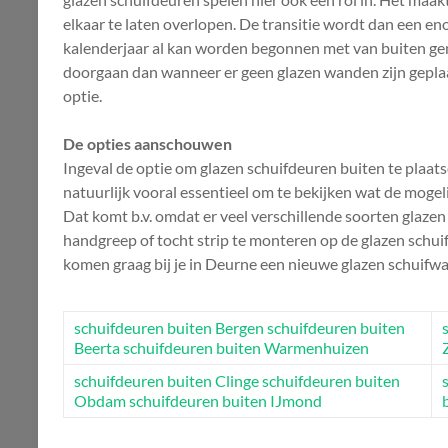
elkaar te laten overlopen. De transitie wordt dan een en
kalenderjaar al kan worden begonnen met van buiten genie
doorgaan dan wanneer er geen glazen wanden zijn geplaat
optie.
De opties aanschouwen
Ingeval de optie om glazen schuifdeuren buiten te plaatse
natuurlijk vooral essentieel om te bekijken wat de mogelij
Dat komt b.v. omdat er veel verschillende soorten glaz
handgreep of tocht strip te monteren op de glazen schuif
komen graag bij je in Deurne een nieuwe glazen schuifw
schuifdeuren buiten Bergen
schuifdeuren buiten
Beerta
schuifdeuren buiten Warmenhuizen
schuifdeuren buiten Clinge
schuifdeuren buiten
Obdam
schuifdeuren buiten IJmond