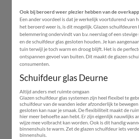
Ook bij beroerd weer plezier hebben van de overkapp
Een ander voordeel is dat je werkelijk voortdurend van 
het beroerd weer is, is dit mogelijk. Glazen schuifdeuren
belemmering ondervindt van b.v. neerslag of een stevi
en de schuifdeur glas gesloten houden. Je kan aangenaa
tuin terwijl je toch warm en droog blijft. Het is de per
ontspannen gevoel van buiten. Dit maakt de glazen schui
consumenten.
Schuifdeur glas Deurne
Altijd anders met ruimte omgaan
Glazen schuifdeur glas systemen zijn heel flexibel te g
schuifdeur van de wanden ieder afzonderlijk te bewegen z
gesloten kan naar je smaak. De flexibiliteit maakt de rui
hier meer behoefte aan hebt. Er zijn eigenlijk nauwlijks 
wijze mee volbracht kan worden. Ook is dit handig wannee
binnenshuis te warm. Zet de glazen schuifdeur iets verde
binnenshuis.