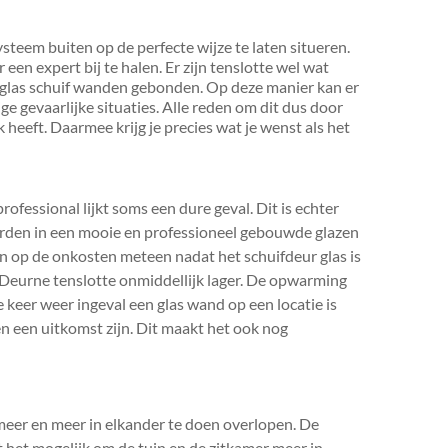
steem buiten op de perfecte wijze te laten situeren.
r een expert bij te halen. Er zijn tenslotte wel wat
e glas schuif wanden gebonden. Op deze manier kan er
gevaarlijke situaties. Alle reden om dit dus door
k heeft. Daarmee krijg je precies wat je wenst als het
ofessional lijkt soms een dure geval. Dit is echter
worden in een mooie en professioneel gebouwde glazen
n op de onkosten meteen nadat het schuifdeur glas is
 Deurne tenslotte onmiddellijk lager. De opwarming
lke keer weer ingeval een glas wand op een locatie is
n een uitkomst zijn. Dit maakt het ook nog
eer en meer in elkander te doen overlopen. De
t het mogelijk om de tuin en de zitkamer meer in