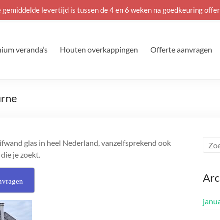
 gemiddelde levertijd is tussen de 4 en 6 weken na goedkeuring offer
ium veranda’s
Houten overkappingen
Offerte aanvragen
urne
ifwand glas in heel Nederland, vanzelfsprekend ook
die je zoekt.
Arc
nvragen
janu