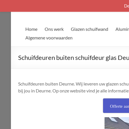
De
Ga
naar
de
Home
Ons werk
Glazen schuifwand
Alumin
inhoud
Algemene voorwaarden
Schuifdeuren buiten schuifdeur glas De
Schuifdeuren buiten Deurne. Wij leveren uw glazen schu
bij jou in Deurne. Op onze website vind je alle informatie 
Offerte aa