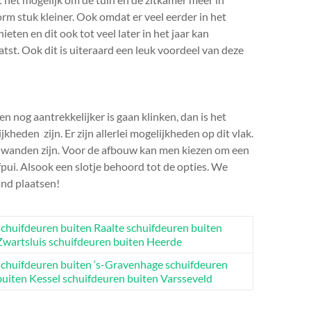
orm stuk kleiner. Ook omdat er veel eerder in het
ten en dit ook tot veel later in het jaar kan
st. Ook dit is uiteraard een leuk voordeel van deze
n nog aantrekkelijker is gaan klinken, dan is het
kheden zijn. Er zijn allerlei mogelijkheden op dit vlak.
en wanden zijn. Voor de afbouw kan men kiezen om een
pui. Alsook een slotje behoord tot de opties. We
and plaatsen!
schuifdeuren buiten Raalte
schuifdeuren buiten
Zwartsluis
schuifdeuren buiten Heerde
schuifdeuren buiten ‘s-Gravenhage
schuifdeuren
buiten Kessel
schuifdeuren buiten Varsseveld