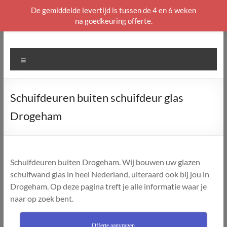
De gemiddelde levertijd is tussen de 4 en 6 weken
na goedkeuring offerte.
Ga
naar
de
Menu
inhoud
Schuifdeuren buiten schuifdeur glas
Drogeham
Schuifdeuren buiten Drogeham. Wij bouwen uw glazen
schuifwand glas in heel Nederland, uiteraard ook bij jou in
Drogeham. Op deze pagina treft je alle informatie waar je
naar op zoek bent.
Offerte aanvragen