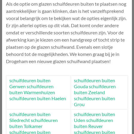
Als de optie om glazen schuifdeuren buiten te plaatsen nog
aantrekkelijker is gaan klinken, dan is het vanzelfsprekend
vooral belangrijk om te bekijken wat de opties eigenlijk zijn.
Er zijn allerlei opties op dit vlak. Dat komt onder andere
omdat er verschillende soorten schuifdeuren zijn. Voor de
afwerking kan je kiezen om een handgreep of tocht strip te
plaatsen op de glazen schuifwand. Evenals een slotje
behoord tot de mogelijkheden. We komen graag bij je in
Drogeham een nieuwe glazen schuifwand plaatsen!
schuifdeuren buiten
schuifdeuren buiten
Gerwen
schuifdeuren
Gouda
schuifdeuren
buiten Warmenhuizen
buiten Zeeland
schuifdeuren buiten Haelen
schuifdeuren buiten
Grou
schuifdeuren buiten
schuifdeuren buiten
Sliedrecht
schuifdeuren
Uden
schuifdeuren
buiten Tolkamer
buiten Reuver
schuifdeuren buiten
schuifdeuren buiten