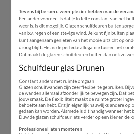
Tevens bij beroerd weer plezier hebben van de veran
Een ander voordeel is dat je in feite constant van het bu
weer is, is dit mogelijk. Glazen schuifdeuren buiten zorg
van b.v. regen of een stevige wind. Je kunt fijn buiten p
kunt aangenaam genieten van het mooie uitzicht op onder
droog blijft. Het is de perfecte allogamie tussen het com
Dat maakt de glazen schuifdeuren buiten dan ook zo wens
Schuifdeur glas Drunen
Constant anders met ruimte omgaan
Glazen schuifwanden zijn zeer flexibel te gebruiken. Bi
de wanden allemaal afzonderlijk te bewegen zijn. Dat be
jouw smaak. De flexibiliteit maakt de ruimte groter ingev
behoefte aan hebt. Er zijn eigenlijk nauwlijks andere op
gedaan kan worden. Alsmede is dit handig wanneer het b
Duw de glazen schuifdeur iets verder op een kier en de 
Professioneel laten monteren