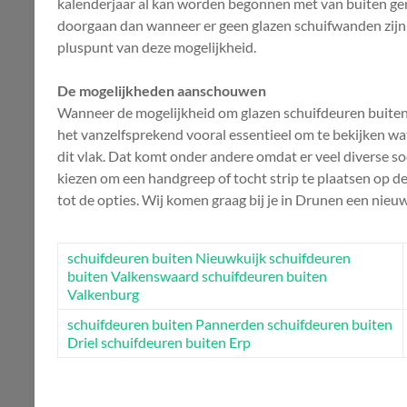
kalenderjaar al kan worden begonnen met van buiten genie
doorgaan dan wanneer er geen glazen schuifwanden zijn aa
pluspunt van deze mogelijkheid.
De mogelijkheden aanschouwen
Wanneer de mogelijkheid om glazen schuifdeuren buiten t
het vanzelfsprekend vooral essentieel om te bekijken wat
dit vlak. Dat komt onder andere omdat er veel diverse s
kiezen om een handgreep of tocht strip te plaatsen op d
tot de opties. Wij komen graag bij je in Drunen een nieu
schuifdeuren buiten Nieuwkuijk
schuifdeuren
buiten Valkenswaard
schuifdeuren buiten
Valkenburg
schuifdeuren buiten Pannerden
schuifdeuren buiten
Driel
schuifdeuren buiten Erp