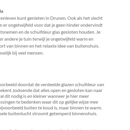
da
itenleven kunt genieten in Drunen. Ook als het slecht
en er ongetwijfeld voor dat je geen hinder ondervindt
laatsnemen en de schuifdeur glas gesloten houden. Je
 andere je tuin terwijl je ongetwijfeld warm en
fort van binnen en het relaxte idee van buitenshuis.
elijk bij veel mensen.
jvoorbeeld doordat de verdeelde glazen schuifdeur van
tekent zodoende dat alles open en gesloten kan naar
al dit nodig is en kleiner wanneer je hier meer
lossingen te bedenken waar dit op gelijke wijze mee
ijvoorbeeld buiten te koud is, maar binnen te warm.
koele buitenlucht stroomt getemperd binnenshuis.