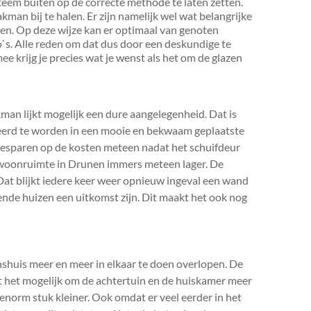
eem buiten op de correcte methode te laten zetten.
vakman bij te halen. Er zijn namelijk wel wat belangrijke
en. Op deze wijze kan er optimaal van genoten
`s. Alle reden om dat dus door een deskundige te
ee krijg je precies wat je wenst als het om de glazen
man lijkt mogelijk een dure aangelegenheid. Dat is
steerd te worden in een mooie en bekwaam geplaatste
besparen op de kosten meteen nadat het schuifdeur
e woonruimte in Drunen immers meteen lager. De
 Dat blijkt iedere keer weer opnieuw ingeval een wand
llende huizen een uitkomst zijn. Dit maakt het ook nog
shuis meer en meer in elkaar te doen overlopen. De
kt het mogelijk om de achtertuin en de huiskamer meer
enorm stuk kleiner. Ook omdat er veel eerder in het