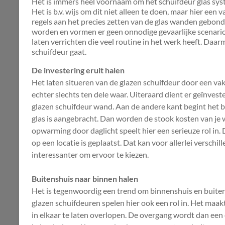
Het is immers heel voornaam om het schuifdeur glas syst
Het is b.v. wijs om dit niet alleen te doen, maar hier een 
regels aan het precies zetten van de glas wanden gebond
worden en vormen er geen onnodige gevaarlijke scenario
laten verrichten die veel routine in het werk heeft. Daarm
schuifdeur gaat.
De investering eruit halen
Het laten situeren van de glazen schuifdeur door een vak
echter slechts ten dele waar. Uiteraard dient er geïnve
glazen schuifdeur wand. Aan de andere kant begint het 
glas is aangebracht. Dan worden de stook kosten van j
opwarming door daglicht speelt hier een serieuze rol in.
op een locatie is geplaatst. Dat kan voor allerlei verschi
interessanter om ervoor te kiezen.
Buitenshuis naar binnen halen
Het is tegenwoordig een trend om binnenshuis en buiten
glazen schuifdeuren spelen hier ook een rol in. Het maa
in elkaar te laten overlopen. De overgang wordt dan een 