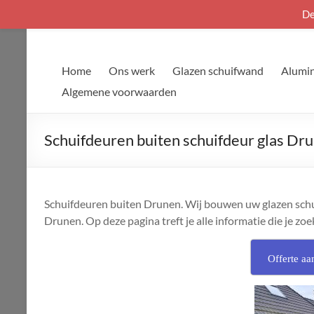
De
Ga
naar
de
Home
Ons werk
Glazen schuifwand
Alumin
inhoud
Algemene voorwaarden
Schuifdeuren buiten schuifdeur glas Dr
Schuifdeuren buiten Drunen. Wij bouwen uw glazen schuifw
Drunen. Op deze pagina treft je alle informatie die je zoe
Offerte aa