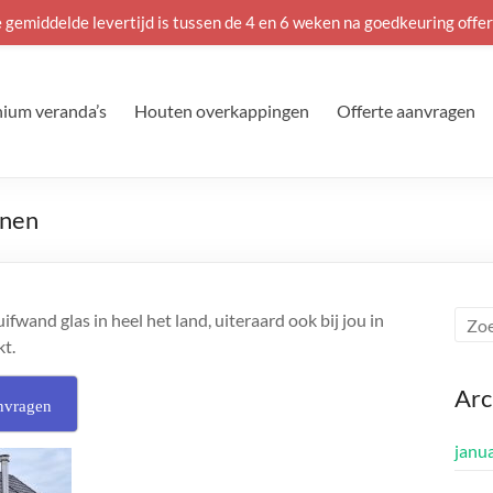
 gemiddelde levertijd is tussen de 4 en 6 weken na goedkeuring offer
ium veranda’s
Houten overkappingen
Offerte aanvragen
unen
and glas in heel het land, uiteraard ook bij jou in
kt.
Arc
nvragen
janu