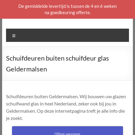
De gemiddelde levertijd is tussen de 4 en 6 weken
na goedkeuring offerte.
Ga
naar
de
Menu
inhoud
Schuifdeuren buiten schuifdeur glas
Geldermalsen
Schuifdeuren buiten Geldermalsen. Wij bouwen uw glazen
schuifwand glas in heel Nederland, zeker ook bij jou in
Geldermalsen. Op deze internetpagina treft je alle info die
je zoekt.
Offerte aanvragen