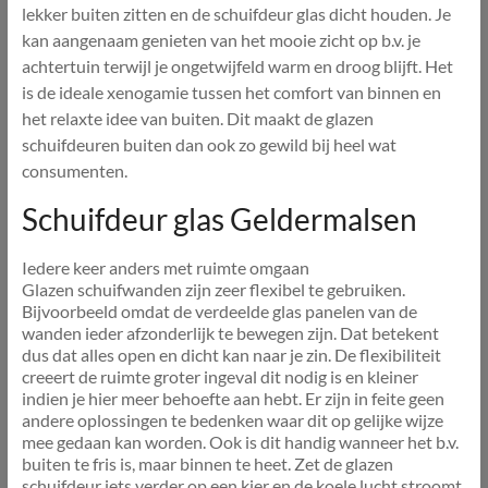
lekker buiten zitten en de schuifdeur glas dicht houden. Je
kan aangenaam genieten van het mooie zicht op b.v. je
achtertuin terwijl je ongetwijfeld warm en droog blijft. Het
is de ideale xenogamie tussen het comfort van binnen en
het relaxte idee van buiten. Dit maakt de glazen
schuifdeuren buiten dan ook zo gewild bij heel wat
consumenten.
Schuifdeur glas Geldermalsen
Iedere keer anders met ruimte omgaan
Glazen schuifwanden zijn zeer flexibel te gebruiken.
Bijvoorbeeld omdat de verdeelde glas panelen van de
wanden ieder afzonderlijk te bewegen zijn. Dat betekent
dus dat alles open en dicht kan naar je zin. De flexibiliteit
creeert de ruimte groter ingeval dit nodig is en kleiner
indien je hier meer behoefte aan hebt. Er zijn in feite geen
andere oplossingen te bedenken waar dit op gelijke wijze
mee gedaan kan worden. Ook is dit handig wanneer het b.v.
buiten te fris is, maar binnen te heet. Zet de glazen
schuifdeur iets verder op een kier en de koele lucht stroomt