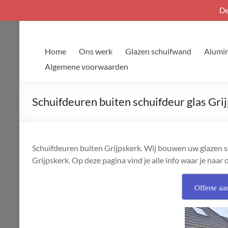
De
Ga
naar
de
Home
Ons werk
Glazen schuifwand
Alumin
inhoud
Algemene voorwaarden
Schuifdeuren buiten schuifdeur glas Gri
Schuifdeuren buiten Grijpskerk. Wij bouwen uw glazen sc
Grijpskerk. Op deze pagina vind je alle info waar je naar 
Offerte aa