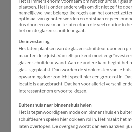
Het is immers enorm voornaam om het schuifdeur glas s
plaatsen. Het is onder andere wijs om dit niet zelf te doen
namelijk wel wat belangrijke regels aan het correct zet
optimaal van genoten worden en ontstaan er geen onnod
dus door een vakman te laten doen die veel routine in het 
het om de glazen schuifdeur gaat.
De investering
Het laten plaatsen van de glazen schuifdeur door een prof
maar ten dele juist. Vanzelfsprekend moet er geïnveste
glazen schuifdeur wand. Aan de andere kant begint het b
glas is geplaatst. Dan worden de stookkosten van je huis 
opwarming door zonlicht speelt hier een grote rol in. Dat
locatie is aangebracht. Dat kan voor allerlei verschillen
interessanter om ervoor te kiezen.
Buitenshuis naar binnenshuis halen
Het is tegenwoordig een mode om binnenshuis en buiten 
schuifdeuren spelen hier ook een rol in. Het maakt het 
laten overlopen. De overgang wordt dan een aanzienlijk st