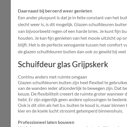
Daarnaast bij beroerd weer genieten
Een ander pluspunt is dat je in feite constant van het bu
slecht weer is, is dit mogelijk. Glazen schuifdeuren bui
van bijvoorbeeld regen of een harde bries. Je kunt fijn 
houden. Je kan fijn genieten van het mooie uitzicht op on
blijft. Het is de perfecte xenogamie tussen het comfort 
de glazen schuifdeuren buiten dan ook zo gewild bij vee
Schuifdeur glas Grijpskerk
Continu anders met ruimte omgaan
Glazen schuifdeuren buiten zijn heel flexibel te gebruik
van de wanden ieder afzonderlijk te bewegen zijn. Dat be
keuze. De flexibiliteit creeert de ruimte groter wanneer d
hebt. Er zijn eigenlijk geen andere oplossingen te beden
Ook is dit slim als het b.v. buiten te koud is, maar binn
kier en de koele lucht stroomt getemperd binnenshuis.
Professioneel laten bouwen