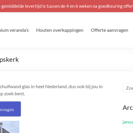
 gemiddelde levertijd is tussen de 4 en 6 weken na goedkeuring offer
ium veranda’s
Houten overkappingen
Offerte aanvragen
jpskerk
huifwand glas in heel Nederland, dus ook bij jou in
op zoek bent.
Arc
nvragen
janu