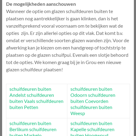
De mogelijkheden aanschouwen
Wanneer de optie om glazen schuifdeuren buiten te
plaatsen nog aantrekkelijker is gaan klinken, dan is het
vanzelfsprekend vooral voornaam om te bekijken wat de
opties zijn. Er zijn allerlei opties op dit vlak. Dat komt b.v.
omdat er verschillende soorten glazen wanden zijn. Voor de
afwerking kan je kiezen om een handgreep of tochtstrip te
plaatsen op de glazen schuifpui. Evenals een slotje behoord
tot de opties. We komen graag bij je in Grou een nieuwe
glazen schuifdeur plaatsen!
schuifdeuren buiten
schuifdeuren buiten
Andelst
schuifdeuren
Odoorn
schuifdeuren
buiten Vaals
schuifdeuren
buiten Coevorden
buiten Petten
schuifdeuren buiten
Weesp
schuifdeuren buiten
schuifdeuren buiten
Berlikum
schuifdeuren
Kapelle
schuifdeuren
buiten Markelo
buiten Hoogwoud