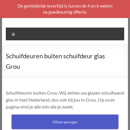
De gemiddelde levertijd is tussen de 4 en 6 weken
na goedkeuring offerte.
Ga
naar
de
Menu
inhoud
Schuifdeuren buiten schuifdeur glas
Grou
Schuifdeuren buiten Grou. Wij zetten uw glazen schuifwand
glas in heel Nederland, dus ook bij jou in Grou. Op onze
pagina vind je alle info die je zoekt.
Offerte aanvragen