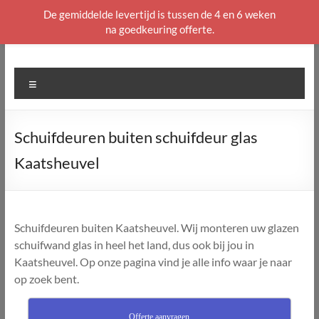
De gemiddelde levertijd is tussen de 4 en 6 weken
na goedkeuring offerte.
Ga
naar
de
Menu
inhoud
Schuifdeuren buiten schuifdeur glas
Kaatsheuvel
Schuifdeuren buiten Kaatsheuvel. Wij monteren uw glazen
schuifwand glas in heel het land, dus ook bij jou in
Kaatsheuvel. Op onze pagina vind je alle info waar je naar
op zoek bent.
Offerte aanvragen