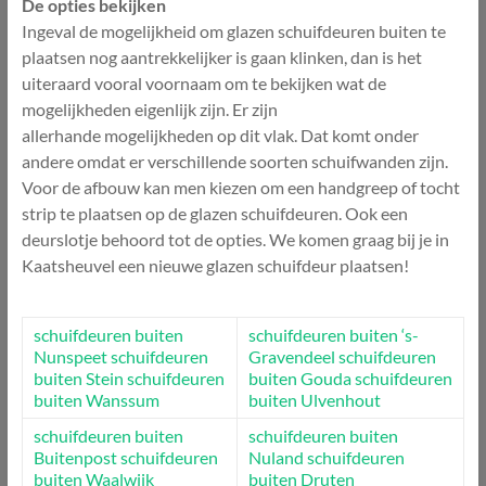
De opties bekijken
Ingeval de mogelijkheid om glazen schuifdeuren buiten te
plaatsen nog aantrekkelijker is gaan klinken, dan is het
uiteraard vooral voornaam om te bekijken wat de
mogelijkheden eigenlijk zijn. Er zijn
allerhande mogelijkheden op dit vlak. Dat komt onder
andere omdat er verschillende soorten schuifwanden zijn.
Voor de afbouw kan men kiezen om een handgreep of tocht
strip te plaatsen op de glazen schuifdeuren. Ook een
deurslotje behoord tot de opties. We komen graag bij je in
Kaatsheuvel een nieuwe glazen schuifdeur plaatsen!
schuifdeuren buiten
schuifdeuren buiten ‘s-
Nunspeet
schuifdeuren
Gravendeel
schuifdeuren
buiten Stein
schuifdeuren
buiten Gouda
schuifdeuren
buiten Wanssum
buiten Ulvenhout
schuifdeuren buiten
schuifdeuren buiten
Buitenpost
schuifdeuren
Nuland
schuifdeuren
buiten Waalwijk
buiten Druten