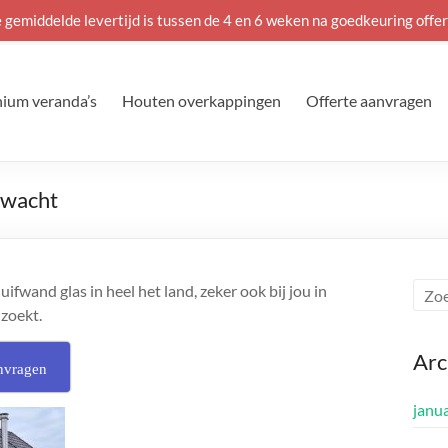
 gemiddelde levertijd is tussen de 4 en 6 weken na goedkeuring offer
ium veranda’s
Houten overkappingen
Offerte aanvragen
ewacht
fwand glas in heel het land, zeker ook bij jou in
 zoekt.
Arc
nvragen
janu