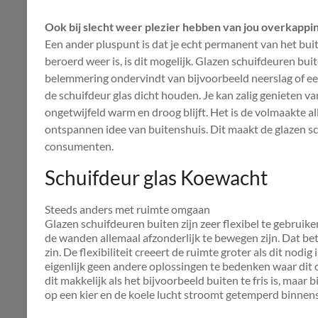
Ook bij slecht weer plezier hebben van jou overkappi
Een ander pluspunt is dat je echt permanent van het bui
beroerd weer is, is dit mogelijk. Glazen schuifdeuren bu
belemmering ondervindt van bijvoorbeeld neerslag of een
de schuifdeur glas dicht houden. Je kan zalig genieten van
ongetwijfeld warm en droog blijft. Het is de volmaakte 
ontspannen idee van buitenshuis. Dit maakt de glazen sc
consumenten.
Schuifdeur glas Koewacht
Steeds anders met ruimte omgaan
Glazen schuifdeuren buiten zijn zeer flexibel te gebruike
de wanden allemaal afzonderlijk te bewegen zijn. Dat bet
zin. De flexibiliteit creeert de ruimte groter als dit nodig 
eigenlijk geen andere oplossingen te bedenken waar dit 
dit makkelijk als het bijvoorbeeld buiten te fris is, maar
op een kier en de koele lucht stroomt getemperd binnens