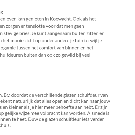
ng
tenleven kan genieten in Koewacht. Ook als het
iten zorgen er tenslotte voor dat men geen
 stevige bries. Je kunt aangenaam buiten zitten en
 het mooie zicht op onder andere je tuin terwijl je
allogamie tussen het comfort van binnen en het
huifdeuren buiten dan ook zo gewild bij veel
n. B.v. doordat de verschillende glazen schuifdeur van
ekent natuurlijk dat alles open en dicht kan naar jouw
is en kleiner als je hier meer behoefte aan hebt. Er zijn
op gelijke wijze mee volbracht kan worden. Alsmede is
 binnen te heet. Duw de glazen schuifdeur iets verder
huis.