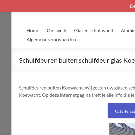
De
Ga
naar
de
Home
Ons werk
Glazen schuifwand
Alumin
inhoud
Algemene voorwaarden
Schuifdeuren buiten schuifdeur glas Ko
Schuifdeuren buiten Koewacht. Wij zetten uw glazen schui
Koewacht. Op deze internetpagina treft je alle info die je
Offerte aa