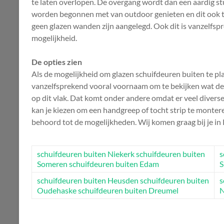
te laten overlopen. De overgang wordt dan een aardig stuk
worden begonnen met van outdoor genieten en dit ook to
geen glazen wanden zijn aangelegd. Ook dit is vanzelf
mogelijkheid.
De opties zien
Als de mogelijkheid om glazen schuifdeuren buiten te plaa
vanzelfsprekend vooral voornaam om te bekijken wat de op
op dit vlak. Dat komt onder andere omdat er veel divers
kan je kiezen om een handgreep of tocht strip te monter
behoord tot de mogelijkheden. Wij komen graag bij je i
schuifdeuren buiten Niekerk
schuifdeuren buiten
s
Someren
schuifdeuren buiten Edam
S
schuifdeuren buiten Heusden
schuifdeuren buiten
s
Oudehaske
schuifdeuren buiten Dreumel
N