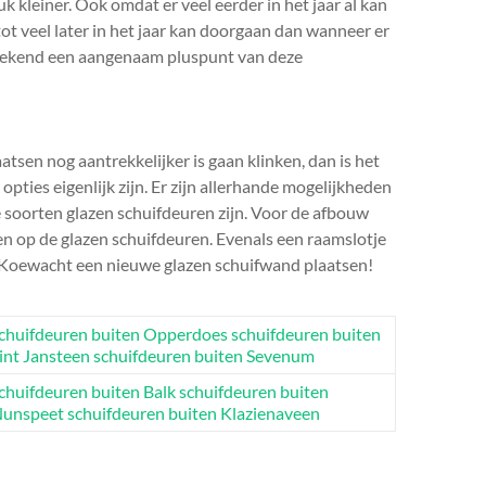
 kleiner. Ook omdat er veel eerder in het jaar al kan
t veel later in het jaar kan doorgaan dan wanneer er
sprekend een aangenaam pluspunt van deze
tsen nog aantrekkelijker is gaan klinken, dan is het
ties eigenlijk zijn. Er zijn allerhande mogelijkheden
e soorten glazen schuifdeuren zijn. Voor de afbouw
en op de glazen schuifdeuren. Evenals een raamslotje
n Koewacht een nieuwe glazen schuifwand plaatsen!
chuifdeuren buiten Opperdoes
schuifdeuren buiten
int Jansteen
schuifdeuren buiten Sevenum
chuifdeuren buiten Balk
schuifdeuren buiten
unspeet
schuifdeuren buiten Klazienaveen