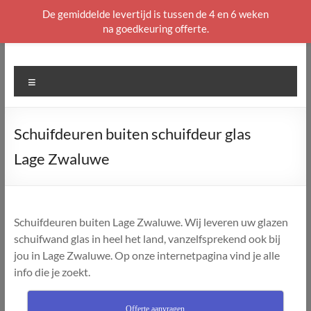
De gemiddelde levertijd is tussen de 4 en 6 weken
na goedkeuring offerte.
Ga
naar
de
Menu
inhoud
Schuifdeuren buiten schuifdeur glas
Lage Zwaluwe
Schuifdeuren buiten Lage Zwaluwe. Wij leveren uw glazen
schuifwand glas in heel het land, vanzelfsprekend ook bij
jou in Lage Zwaluwe. Op onze internetpagina vind je alle
info die je zoekt.
Offerte aanvragen