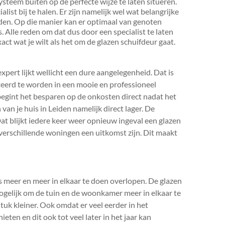
teem buiten op de perfecte wijze te laten situeren.
ialist bij te halen. Er zijn namelijk wel wat belangrijke
den. Op die manier kan er optimaal van genoten
 Alle reden om dat dus door een specialist te laten
xact wat je wilt als het om de glazen schuifdeur gaat.
xpert lijkt wellicht een dure aangelegenheid. Dat is
esteerd te worden in een mooie en professioneel
begint het besparen op de onkosten direct nadat het
van je huis in Leiden namelijk direct lager. De
Dat blijkt iedere keer weer opnieuw ingeval een glazen
i verschillende woningen een uitkomst zijn. Dit maakt
meer en meer in elkaar te doen overlopen. De glazen
mogelijk om de tuin en de woonkamer meer in elkaar te
uk kleiner. Ook omdat er veel eerder in het
ten en dit ook tot veel later in het jaar kan