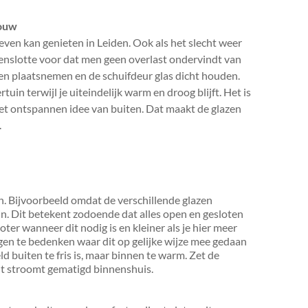
bouw
leven kan genieten in Leiden. Ook als het slecht weer
 tenslotte voor dat men geen overlast ondervindt van
iten plaatsnemen en de schuifdeur glas dicht houden.
rtuin terwijl je uiteindelijk warm en droog blijft. Het is
et ontspannen idee van buiten. Dat maakt de glazen
.
en. Bijvoorbeeld omdat de verschillende glazen
jn. Dit betekent zodoende dat alles open en gesloten
oter wanneer dit nodig is en kleiner als je hier meer
ngen te bedenken waar dit op gelijke wijze mee gedaan
d buiten te fris is, maar binnen te warm. Zet de
cht stroomt gematigd binnenshuis.