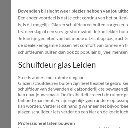
Bovendien bij slecht weer plezier hebben van jou uit
Een ander voordeel is dat je echt continu van het buiten
is, is dit mogelijk. Glazen schuifdeuren buiten zorgen er
b.v. neerslag of een stevige stormwind. Je kan lekker bu
Je kan fijn genieten van het mooie uitzicht op b.v. je achte
de ideale xenogamie tussen het comfort van binnen en h
schuifdeuren buiten dan ook zo populair bij veel mensen
Schuifdeur glas Leiden
Steeds anders met ruimte omgaan
Glazen schuifdeuren buiten zijn heel flexibel te gebruik
schuifdeur van de wanden elk afzonderlijk te bewegen zi
kan naar jouw smaak. De flexibiliteit creeert de ruimte gr
behoefte aan hebt. Er zijn eigenlijk geen andere oplossi
kan worden. Verder is dit handig wanneer het bijvoorbeel
glazen schuifdeur iets verder op een kier en de koele lu
Professioneel laten bouwen