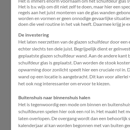
Het is immers enorm voornaam om het schuifdeur glas sys
Het is b.v. wijs om dit niet zelf te doen, maar hier een spec
regels aan het juist monteren van de glas wanden gebon
worden en vormen er geen onnodige gevaarlijke situaties.
doen die veel routine in het vak heeft. Daarmee krijg je e
De investering
Het laten neerzetten van de glazen schuifdeur door een e
echter slechts ten dele juist. Begrijpelijk dient er geïnv
geplaatste glazen schuifdeur wand. Aan de andere kant 
schuifdeur glas is geplaatst. Dan worden de stook kosten 
opwarming door zonlicht speelt hier een cruciale rol in. 
wand op een locatie is aangebracht. Dit kan voor allerle
het ook nog interessanter om ervoor te kiezen.
Buitenshuis naar binnenshuis halen
Het is tegenwoordig een mode om binnen en buitenshuis 
schuifdeuren spelen hier ook een rol in. Het maakt het 
laten overlopen. De overgang wordt dan een behoorlijk st
kalenderjaar al kan worden begonnen met van buiten genie