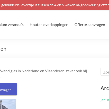
 gemiddelde levertijd is tussen de 4 en 6 weken na goedkeuring offer
ium veranda’s
Houten overkappingen
Offerte aanvragen
den
fwand glas in Nederland en Vlaanderen, zeker ook bij
.
Arc
nvragen
janu