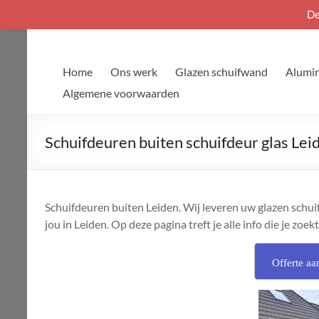
De
Ga
naar
de
Home
Ons werk
Glazen schuifwand
Alumin
inhoud
Algemene voorwaarden
Schuifdeuren buiten schuifdeur glas Lei
Schuifdeuren buiten Leiden. Wij leveren uw glazen schui
jou in Leiden. Op deze pagina treft je alle info die je zoekt
Offerte aa