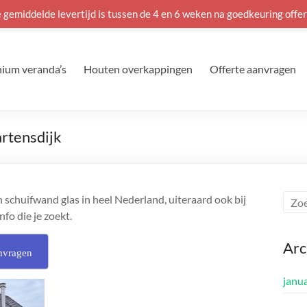
 gemiddelde levertijd is tussen de 4 en 6 weken na goedkeuring offer
ium veranda’s
Houten overkappingen
Offerte aanvragen
artensdijk
 schuifwand glas in heel Nederland, uiteraard ook bij
nfo die je zoekt.
Arc
nvragen
janu