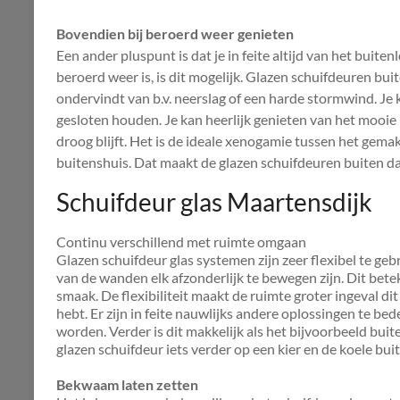
Bovendien bij beroerd weer genieten
Een ander pluspunt is dat je in feite altijd van het buit
beroerd weer is, is dit mogelijk. Glazen schuifdeuren bui
ondervindt van b.v. neerslag of een harde stormwind. Je 
gesloten houden. Je kan heerlijk genieten van het mooie ui
droog blijft. Het is de ideale xenogamie tussen het gem
buitenshuis. Dat maakt de glazen schuifdeuren buiten d
Schuifdeur glas Maartensdijk
Continu verschillend met ruimte omgaan
Glazen schuifdeur glas systemen zijn zeer flexibel te geb
van de wanden elk afzonderlijk te bewegen zijn. Dit bete
smaak. De flexibiliteit maakt de ruimte groter ingeval dit
hebt. Er zijn in feite nauwlijks andere oplossingen te be
worden. Verder is dit makkelijk als het bijvoorbeeld buit
glazen schuifdeur iets verder op een kier en de koele bu
Bekwaam laten zetten