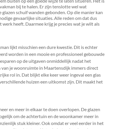
em buiten op een goede wijze te laten situeren. Het is
vakman bij te halen. Er zijn tenslotte wel wat
de glazen schuif wanden gebonden. Op die manier kan
dige gevaarlijke situaties. Alle reden om dat dus
t werk heeft. Daarmee krijg je precies wat je wilt als
man lijkt misschien een dure kwestie. Dit is echter
teerd worden in een mooie en professioneel gebouwde
besparen op de uitgaven onmiddellijk nadat het
n van je woonruimte in Maartensdijk immers direct
jke rol in. Dat blijkt elke keer weer ingeval een glas
 verschillende huizen een uitkomst zijn. Dit maakt het
eer en meer in elkaar te doen overlopen. De glazen
mogelijk om de achtertuin en de woonkamer meer in
zienlijk stuk kleiner. Ook omdat er veel eerder in het