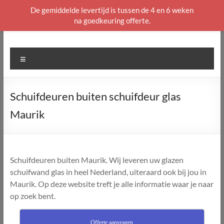
De gemiddelde levertijd is tussen de 4 en 6 weken
na goedkeuring offerte.
Ga
naar
de
Menu
inhoud
Schuifdeuren buiten schuifdeur glas
Maurik
Schuifdeuren buiten Maurik. Wij leveren uw glazen
schuifwand glas in heel Nederland, uiteraard ook bij jou in
Maurik. Op deze website treft je alle informatie waar je naar
op zoek bent.
Offerte aanvragen