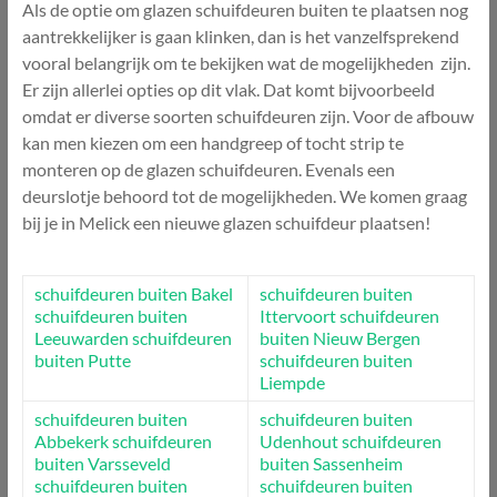
Als de optie om glazen schuifdeuren buiten te plaatsen nog
aantrekkelijker is gaan klinken, dan is het vanzelfsprekend
vooral belangrijk om te bekijken wat de mogelijkheden zijn.
Er zijn allerlei opties op dit vlak. Dat komt bijvoorbeeld
omdat er diverse soorten schuifdeuren zijn. Voor de afbouw
kan men kiezen om een handgreep of tocht strip te
monteren op de glazen schuifdeuren. Evenals een
deurslotje behoord tot de mogelijkheden. We komen graag
bij je in Melick een nieuwe glazen schuifdeur plaatsen!
schuifdeuren buiten Bakel
schuifdeuren buiten
schuifdeuren buiten
Ittervoort
schuifdeuren
Leeuwarden
schuifdeuren
buiten Nieuw Bergen
buiten Putte
schuifdeuren buiten
Liempde
schuifdeuren buiten
schuifdeuren buiten
Abbekerk
schuifdeuren
Udenhout
schuifdeuren
buiten Varsseveld
buiten Sassenheim
schuifdeuren buiten
schuifdeuren buiten