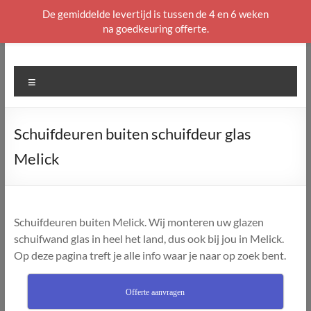
De gemiddelde levertijd is tussen de 4 en 6 weken
na goedkeuring offerte.
Ga
naar
de
Menu
inhoud
Schuifdeuren buiten schuifdeur glas
Melick
Schuifdeuren buiten Melick. Wij monteren uw glazen
schuifwand glas in heel het land, dus ook bij jou in Melick.
Op deze pagina treft je alle info waar je naar op zoek bent.
Offerte aanvragen