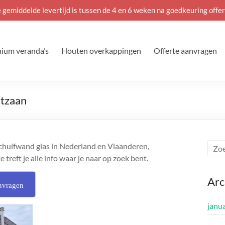
 gemiddelde levertijd is tussen de 4 en 6 weken na goedkeuring offer
ium veranda’s
Houten overkappingen
Offerte aanvragen
stzaan
chuifwand glas in Nederland en Vlaanderen,
treft je alle info waar je naar op zoek bent.
Arc
nvragen
janu