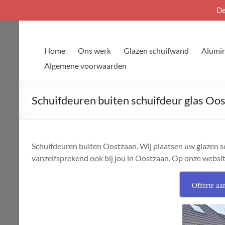
De
Ga
naar
de
Home
Ons werk
Glazen schuifwand
Alumin
inhoud
Algemene voorwaarden
Schuifdeuren buiten schuifdeur glas Oo
Schuifdeuren buiten Oostzaan. Wij plaatsen uw glazen s
vanzelfsprekend ook bij jou in Oostzaan. Op onze website 
Offerte aa