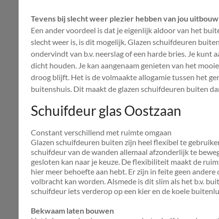
Tevens bij slecht weer plezier hebben van jou uitbouw
Een ander voordeel is dat je eigenlijk aldoor van het bu
slecht weer is, is dit mogelijk. Glazen schuifdeuren buit
ondervindt van b.v. neerslag of een harde bries. Je kun
dicht houden. Je kan aangenaam genieten van het mooie ui
droog blijft. Het is de volmaakte allogamie tussen het 
buitenshuis. Dit maakt de glazen schuifdeuren buiten dan
Schuifdeur glas Oostzaan
Constant verschillend met ruimte omgaan
Glazen schuifdeuren buiten zijn heel flexibel te gebruik
schuifdeur van de wanden allemaal afzonderlijk te bewege
gesloten kan naar je keuze. De flexibiliteit maakt de rui
hier meer behoefte aan hebt. Er zijn in feite geen andere
volbracht kan worden. Alsmede is dit slim als het b.v. bui
schuifdeur iets verderop op een kier en de koele buiten
Bekwaam laten bouwen