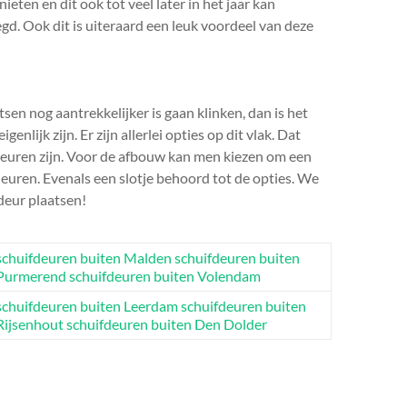
ten en dit ook tot veel later in het jaar kan
d. Ook dit is uiteraard een leuk voordeel van deze
en nog aantrekkelijker is gaan klinken, dan is het
enlijk zijn. Er zijn allerlei opties op dit vlak. Dat
deuren zijn. Voor de afbouw kan men kiezen om een
deuren. Evenals een slotje behoord tot de opties. We
deur plaatsen!
schuifdeuren buiten Malden
schuifdeuren buiten
Purmerend
schuifdeuren buiten Volendam
schuifdeuren buiten Leerdam
schuifdeuren buiten
Rijsenhout
schuifdeuren buiten Den Dolder