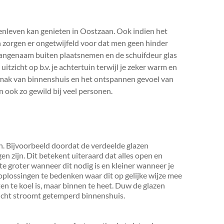
itenleven kan genieten in Oostzaan. Ook indien het
en zorgen er ongetwijfeld voor dat men geen hinder
t aangenaam buiten plaatsnemen en de schuifdeur glas
tzicht op b.v. je achtertuin terwijl je zeker warm en
gemak van binnenshuis en het ontspannen gevoel van
 ook zo gewild bij veel personen.
en. Bijvoorbeeld doordat de verdeelde glazen
n zijn. Dit betekent uiteraard dat alles open en
mte groter wanneer dit nodig is en kleiner wanneer je
 oplossingen te bedenken waar dit op gelijke wijze mee
ten te koel is, maar binnen te heet. Duw de glazen
lucht stroomt getemperd binnenshuis.