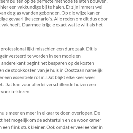
teem buiten op de perfecte methode te laten bouwen.
hier een vakkundige bij te halen. Er zijn immers wel
van de glas wanden gebonden. Op die wijze kan er
e gevaarlijke scenario`s. Alle reden om dit dus door
 vak heeft. Daarmee krijg je exact wat je wilt als het
rofessional lijkt misschien een dure zaak. Dit is
r geïnvesteerd te worden in een mooie en
e andere kant begint het besparen op de kosten
en de stookkosten van je huis in Oostzaan namelijk
 een essentiële rol in. Dat blijkt elke keer weer
. Dat kan voor allerlei verschillende huizen een
rvoor te kiezen.
uis meer en meer in elkaar te doen overlopen. De
akt het mogelijk om de achtertuin en de woonkamer
 een flink stuk kleiner. Ook omdat er veel eerder in