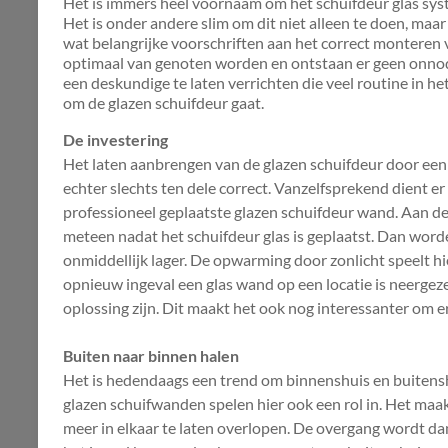
Het is immers heel voornaam om het schuifdeur glas sys
Het is onder andere slim om dit niet alleen te doen, maar 
wat belangrijke voorschriften aan het correct monteren 
optimaal van genoten worden en ontstaan er geen onnodig
een deskundige te laten verrichten die veel routine in het
om de glazen schuifdeur gaat.
De investering
Het laten aanbrengen van de glazen schuifdeur door een p
echter slechts ten dele correct. Vanzelfsprekend dient e
professioneel geplaatste glazen schuifdeur wand. Aan d
meteen nadat het schuifdeur glas is geplaatst. Dan word
onmiddellijk lager. De opwarming door zonlicht speelt hier
opnieuw ingeval een glas wand op een locatie is neergezet
oplossing zijn. Dit maakt het ook nog interessanter om e
Buiten naar binnen halen
Het is hedendaags een trend om binnenshuis en buitensh
glazen schuifwanden spelen hier ook een rol in. Het ma
meer in elkaar te laten overlopen. De overgang wordt dan