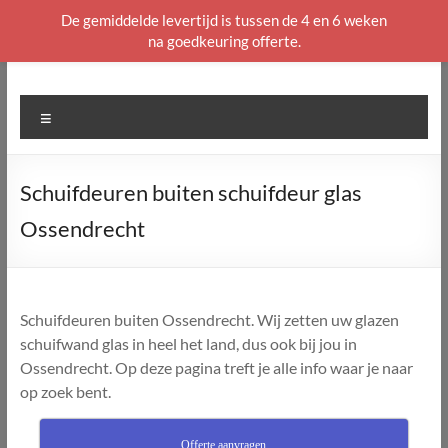
De gemiddelde levertijd is tussen de 4 en 6 weken
na goedkeuring offerte.
Ga
naar
de
Menu
inhoud
Schuifdeuren buiten schuifdeur glas
Ossendrecht
Schuifdeuren buiten Ossendrecht. Wij zetten uw glazen
schuifwand glas in heel het land, dus ook bij jou in
Ossendrecht. Op deze pagina treft je alle info waar je naar
op zoek bent.
Offerte aanvragen