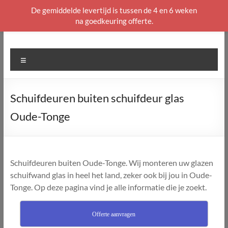
De gemiddelde levertijd is tussen de 4 en 6 weken
na goedkeuring offerte.
Ga
naar
de
Menu
inhoud
Schuifdeuren buiten schuifdeur glas
Oude-Tonge
Schuifdeuren buiten Oude-Tonge. Wij monteren uw glazen
schuifwand glas in heel het land, zeker ook bij jou in Oude-
Tonge. Op deze pagina vind je alle informatie die je zoekt.
Offerte aanvragen