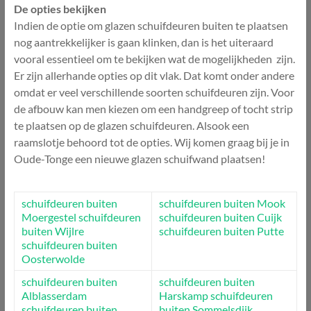
De opties bekijken
Indien de optie om glazen schuifdeuren buiten te plaatsen
nog aantrekkelijker is gaan klinken, dan is het uiteraard
vooral essentieel om te bekijken wat de mogelijkheden zijn.
Er zijn allerhande opties op dit vlak. Dat komt onder andere
omdat er veel verschillende soorten schuifdeuren zijn. Voor
de afbouw kan men kiezen om een handgreep of tocht strip
te plaatsen op de glazen schuifdeuren. Alsook een
raamslotje behoord tot de opties. Wij komen graag bij je in
Oude-Tonge een nieuwe glazen schuifwand plaatsen!
schuifdeuren buiten
schuifdeuren buiten Mook
Moergestel
schuifdeuren
schuifdeuren buiten Cuijk
buiten Wijlre
schuifdeuren buiten Putte
schuifdeuren buiten
Oosterwolde
schuifdeuren buiten
schuifdeuren buiten
Alblasserdam
Harskamp
schuifdeuren
schuifdeuren buiten
buiten Sommelsdijk