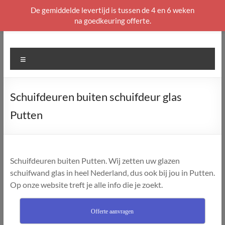
De gemiddelde levertijd is tussen de 4 en 6 weken
na goedkeuring offerte.
Ga
naar
de
Menu
inhoud
Schuifdeuren buiten schuifdeur glas
Putten
Schuifdeuren buiten Putten. Wij zetten uw glazen
schuifwand glas in heel Nederland, dus ook bij jou in Putten.
Op onze website treft je alle info die je zoekt.
Offerte aanvragen