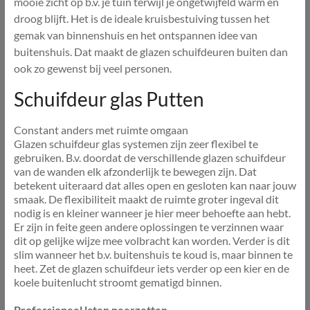
mooie zicht op b.v. je tuin terwijl je ongetwijfeld warm en
droog blijft. Het is de ideale kruisbestuiving tussen het
gemak van binnenshuis en het ontspannen idee van
buitenshuis. Dat maakt de glazen schuifdeuren buiten dan
ook zo gewenst bij veel personen.
Schuifdeur glas Putten
Constant anders met ruimte omgaan
Glazen schuifdeur glas systemen zijn zeer flexibel te
gebruiken. B.v. doordat de verschillende glazen schuifdeur
van de wanden elk afzonderlijk te bewegen zijn. Dat
betekent uiteraard dat alles open en gesloten kan naar jouw
smaak. De flexibiliteit maakt de ruimte groter ingeval dit
nodig is en kleiner wanneer je hier meer behoefte aan hebt.
Er zijn in feite geen andere oplossingen te verzinnen waar
dit op gelijke wijze mee volbracht kan worden. Verder is dit
slim wanneer het b.v. buitenshuis te koud is, maar binnen te
heet. Zet de glazen schuifdeur iets verder op een kier en de
koele buitenlucht stroomt gematigd binnen.
Professioneel laten neerzetten