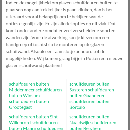
Indien de mogelijkheid om glazen schuifdeuren buiten te
plaatsen nog aantrekkelijker is gaan klinken, dan is het
uiteraard vooral belangrijk om te bekijken wat de
opties eigenlijk zijn. Er zijn allerlei opties op dit vlak. Dat
komt onder andere omdat er veel verscheidene soorten
wanden zijn. Voor de afwerking kan je kiezen om een
handgreep of tochtstrip te monteren op de glazen
schuifwand. Alsook een raamslotje behoord tot de
mogelijkheden. Wij komen graag bij je in Putten een nieuwe
glazen schuifwand plaatsen!
schuifdeuren buiten
schuifdeuren buiten
Middenmeer
schuifdeuren
Susteren
schuifdeuren
buiten Winsum
buiten Gaanderen
schuifdeuren buiten
schuifdeuren buiten
Grootegast
Borculo
schuifdeuren buiten Sint
schuifdeuren buiten
Willebrord
schuifdeuren
Naaldwijk
schuifdeuren
buiten Maarn
schuifdeuren
buiten Berghem