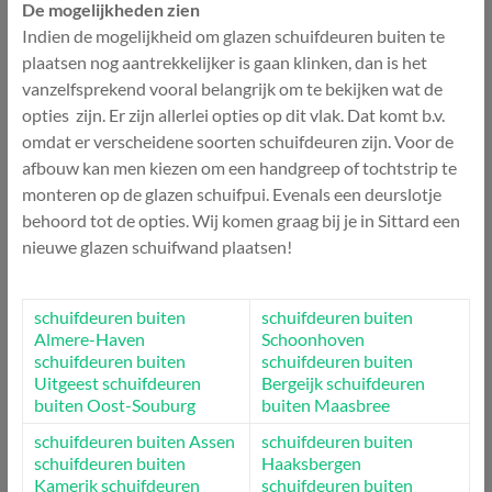
De mogelijkheden zien
Indien de mogelijkheid om glazen schuifdeuren buiten te
plaatsen nog aantrekkelijker is gaan klinken, dan is het
vanzelfsprekend vooral belangrijk om te bekijken wat de
opties zijn. Er zijn allerlei opties op dit vlak. Dat komt b.v.
omdat er verscheidene soorten schuifdeuren zijn. Voor de
afbouw kan men kiezen om een handgreep of tochtstrip te
monteren op de glazen schuifpui. Evenals een deurslotje
behoord tot de opties. Wij komen graag bij je in Sittard een
nieuwe glazen schuifwand plaatsen!
schuifdeuren buiten
schuifdeuren buiten
Almere-Haven
Schoonhoven
schuifdeuren buiten
schuifdeuren buiten
Uitgeest
schuifdeuren
Bergeijk
schuifdeuren
buiten Oost-Souburg
buiten Maasbree
schuifdeuren buiten Assen
schuifdeuren buiten
schuifdeuren buiten
Haaksbergen
Kamerik
schuifdeuren
schuifdeuren buiten