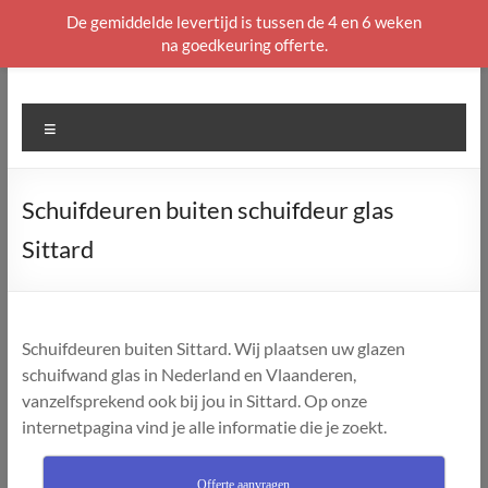
De gemiddelde levertijd is tussen de 4 en 6 weken
na goedkeuring offerte.
Ga
naar
de
Menu
inhoud
Schuifdeuren buiten schuifdeur glas
Sittard
Schuifdeuren buiten Sittard. Wij plaatsen uw glazen
schuifwand glas in Nederland en Vlaanderen,
vanzelfsprekend ook bij jou in Sittard. Op onze
internetpagina vind je alle informatie die je zoekt.
Offerte aanvragen